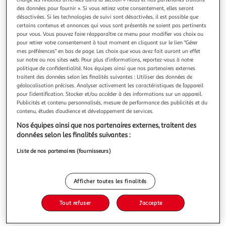
des données pour fournir ». Si vous retirez votre consentement, elles seront
désactivées. Si les technologies de suivi sont désactivées, il est possible que
certains contenus et annonces qui vous sont présentés ne soient pas pertinents
pour vous. Vous pouvez faire réapparaître ce menu pour modifier vos choix ou
pour retirer votre consentement à tout moment en cliquant sur le lien "Gérer
BLACK SCIENCE INTEGRALE TOME 2 , Remender Rick
mes préférences" en bas de page. Les choix que vous avez fait auront un effet
Ils se servent de mon pilier pour détruire monde après
sur notre ou nos sites web. Pour plus d’informations, reportez-vous à notre
monde. Toute cette mort... C'est ma faute...Auteur :
politique de confidentialité. Nos équipes ainsi que nos partenaires externes
traitent des données selon les finalités suivantes : Utiliser des données de
Remender RickEditeur : URBAN COMICSDate de parution :
En savoir +
géolocalisation précises. Analyser activement les caractéristiques de l’appareil
12/07/2024Nombre de pages : 352Dimensions : 32.2 x 21.2
pour l’identification. Stocker et/ou accéder à des informations sur un appareil.
Vous voulez connaître le prix de ce produit ?
x 2.7
Publicités et contenu personnalisés, mesure de performance des publicités et du
contenu, études d’audience et développement de services.
Afficher le prix
Nos équipes ainsi que nos partenaires externes, traitent des
données selon les finalités suivantes :
Liste de nos partenaires (fournisseurs)
Description
Afficher toutes les finalités
Caractéristiques
Tout refuser
J'accepte