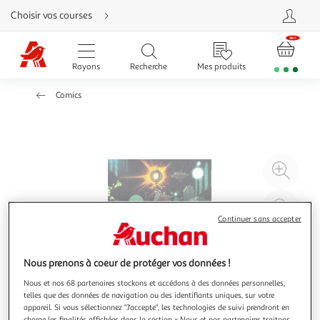
Aller
Choisir vos courses
directement
au
contenu
Aller
directement
Rayons
Recherche
Mes produits
à
la
recherche
Comics
Aller
directement
à
la
navigation
Aller
directement
à
Agr
la
rubrique
l'il
besoin
d'aide
à
Réd
20
l'il
Continuer sans accepter
à
Par
100
le
Nous prenons à coeur de protéger vos données !
%
pro
Nous et nos 68 partenaires stockons et accédons à des données personnelles,
telles que des données de navigation ou des identifiants uniques, sur votre
appareil. Si vous sélectionnez "J'accepte", les technologies de suivi prendront en
charge les finalités affichées dans la section « Nous et nos partenaires traitons