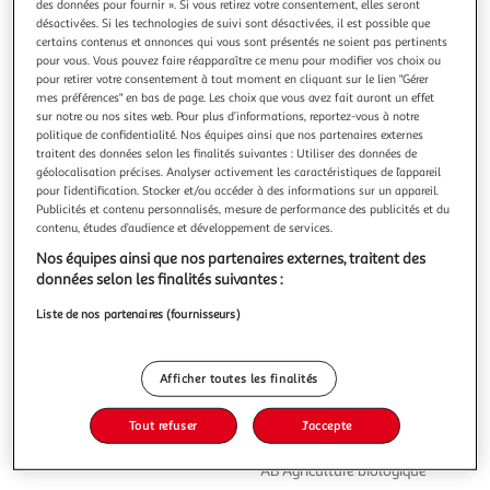
des données pour fournir ». Si vous retirez votre consentement, elles seront
désactivées. Si les technologies de suivi sont désactivées, il est possible que
certains contenus et annonces qui vous sont présentés ne soient pas pertinents
pour vous. Vous pouvez faire réapparaître ce menu pour modifier vos choix ou
pour retirer votre consentement à tout moment en cliquant sur le lien "Gérer
mes préférences" en bas de page. Les choix que vous avez fait auront un effet
4.0
(5)
sur notre ou nos sites web. Pour plus d’informations, reportez-vous à notre
BJORG
politique de confidentialité. Nos équipes ainsi que nos partenaires externes
traitent des données selon les finalités suivantes : Utiliser des données de
Boisson végétale soja sans sucres bio
géolocalisation précises. Analyser activement les caractéristiques de l’appareil
Découvrez la boisson végétale au soja sans sucres Bjorg et
pour l’identification. Stocker et/ou accéder à des informations sur un appareil.
faites place au végétal dans votre quotidien. Bio et riche en
Publicités et contenu personnalisés, mesure de performance des publicités et du
protéines, c'est la boisson idéale du petit déjeuner au
En savoir +
contenu, études d’audience et développement de services.
goûter à intégrer dans toutes vos recettes préférées.
1l
Nos équipes ainsi que nos partenaires externes, traitent des
données selon les finalités suivantes :
Vous voulez connaître le prix de ce produit ?
Liste de nos partenaires (fournisseurs)
Afficher le prix
Afficher toutes les finalités
Tout refuser
J'accepte
Eurofeuille - Bio européen
AB Agriculture biologique