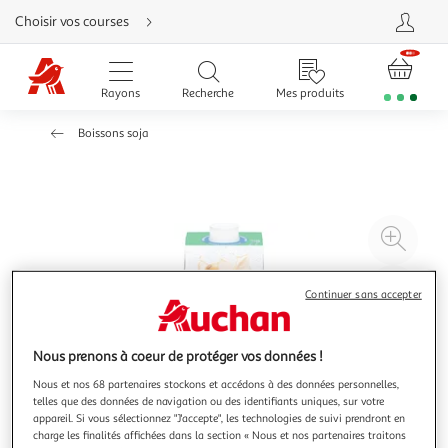
Aller
Choisir vos courses
directement
au
contenu
Aller
directement
Rayons
Recherche
Mes produits
à
la
recherche
Boissons soja
Aller
directement
à
la
navigation
Aller
directement
à
Agr
la
rubrique
l'il
besoin
d'aide
à
Réd
Continuer sans accepter
20
l'il
à
Par
100
le
Nous prenons à coeur de protéger vos données !
%
pro
Nous et nos 68 partenaires stockons et accédons à des données personnelles,
telles que des données de navigation ou des identifiants uniques, sur votre
appareil. Si vous sélectionnez "J'accepte", les technologies de suivi prendront en
charge les finalités affichées dans la section « Nous et nos partenaires traitons