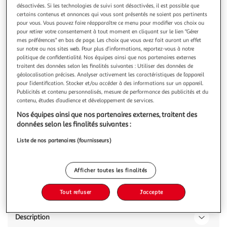
désactivées. Si les technologies de suivi sont désactivées, il est possible que
certains contenus et annonces qui vous sont présentés ne soient pas pertinents
pour vous. Vous pouvez faire réapparaître ce menu pour modifier vos choix ou
pour retirer votre consentement à tout moment en cliquant sur le lien "Gérer
mes préférences" en bas de page. Les choix que vous avez fait auront un effet
sur notre ou nos sites web. Pour plus d’informations, reportez-vous à notre
4.8
(6)
politique de confidentialité. Nos équipes ainsi que nos partenaires externes
BELVITA
traitent des données selon les finalités suivantes : Utiliser des données de
Biscuits petit-déjeuner brut aux 5 céréales complètes
géolocalisation précises. Analyser activement les caractéristiques de l’appareil
pour l’identification. Stocker et/ou accéder à des informations sur un appareil.
sachets fraîcheur
Publicités et contenu personnalisés, mesure de performance des publicités et du
Les biscuits petit déjeuner BelVita Brut sont composés de 5
contenu, études d’audience et développement de services.
céréales complètes. Un choix gourmand et pratique à
Nos équipes ainsi que nos partenaires externes, traitent des
déguster à la maison ou à emporter. Ces délicieux biscuits
En savoir +
données selon les finalités suivantes :
emballés individuellement sont parfaits pour toute la
400g
8x4 biscuits
famille adultes comme enfants dans le cadre d'un petit-
Liste de nos partenaires (fournisseurs)
déjeuner équilibré p
Vous voulez connaître le prix de ce produit ?
Afficher le prix
Afficher toutes les finalités
Tout refuser
J'accepte
Description