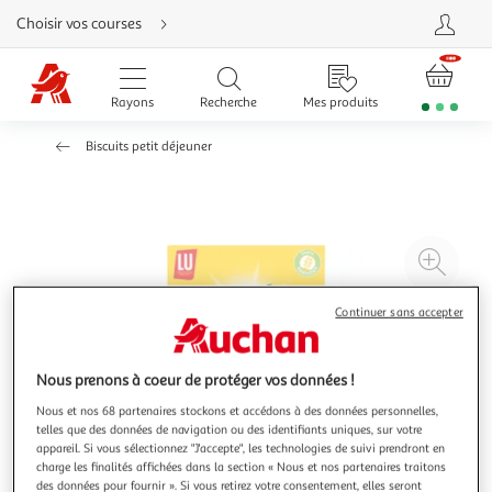
Aller
Choisir vos courses
directement
au
contenu
Aller
directement
Rayons
Recherche
Mes produits
à
la
recherche
Biscuits petit déjeuner
Aller
directement
à
la
navigation
Aller
directement
à
Agr
la
rubrique
l'il
besoin
d'aide
à
Réd
Continuer sans accepter
20
l'il
à
Par
Nous prenons à coeur de protéger vos données !
100
le
Nous et nos 68 partenaires stockons et accédons à des données personnelles,
%
pro
telles que des données de navigation ou des identifiants uniques, sur votre
appareil. Si vous sélectionnez "J'accepte", les technologies de suivi prendront en
charge les finalités affichées dans la section « Nous et nos partenaires traitons
des données pour fournir ». Si vous retirez votre consentement, elles seront