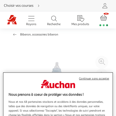
Aller
Choisir vos courses
directement
au
contenu
Aller
directement
Rayons
Recherche
Mes produits
à
la
recherche
Biberon, accessoires biberon
Aller
directement
à
la
navigation
Aller
directement
à
Agr
la
rubrique
l'il
besoin
d'aide
à
Réd
Continuer sans accepter
20
l'il
à
Par
100
le
Nous prenons à coeur de protéger vos données !
%
pro
Nous et nos 68 partenaires stockons et accédons à des données personnelles,
telles que des données de navigation ou des identifiants uniques, sur votre
appareil. Si vous sélectionnez "J'accepte", les technologies de suivi prendront en
charge les finalités affichées dans la section « Nous et nos partenaires traitons