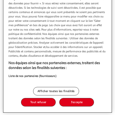
Illustration
Illustration
des données pour fournir ». Si vous retirez votre consentement, elles seront
précédente
suivante
désactivées. Si les technologies de suivi sont désactivées, il est possible que
certains contenus et annonces qui vous sont présentés ne soient pas pertinents
pour vous. Vous pouvez faire réapparaître ce menu pour modifier vos choix ou
pour retirer votre consentement à tout moment en cliquant sur le lien "Gérer
BEBE DOUCEUR
mes préférences" en bas de page. Les choix que vous avez fait auront un effet
sur notre ou nos sites web. Pour plus d’informations, reportez-vous à notre
Biberon col étroit hippocampe océan 250ml bleu
politique de confidentialité. Nos équipes ainsi que nos partenaires externes
Informations Techniques : Capacité : 250 ml Matières :
traitent des données selon les finalités suivantes : Utiliser des données de
Contenant : Plastique Tétine : Silicone Spécificités : Biberon
géolocalisation précises. Analyser activement les caractéristiques de l’appareil
pour Bébé Incassable & Col Étroit Tétine Flux Variable
En savoir +
pour l’identification. Stocker et/ou accéder à des informations sur un appareil.
(nouveau-né , + de 3 mois , + de 6 mois) A Motifs Facile
Publicités et contenu personnalisés, mesure de performance des publicités et du
Vous voulez connaître le prix de ce produit ?
d'utilisation & d'entretien Poids : 0,08 kg Couleur : Bleu &
contenu, études d’audience et développement de services.
Transp
Nos équipes ainsi que nos partenaires externes, traitent des
Afficher le prix
données selon les finalités suivantes :
Liste de nos partenaires (fournisseurs)
Description
Afficher toutes les finalités
Tout refuser
J'accepte
Caractéristiques