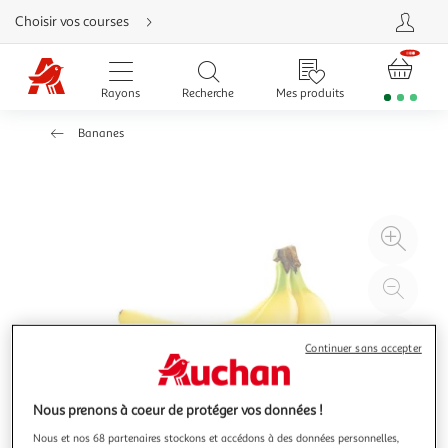
Aller
Choisir vos courses
directement
au
contenu
Aller
directement
Rayons
Recherche
Mes produits
à
la
recherche
Bananes
Aller
directement
à
la
navigation
Aller
directement
à
Agr
la
rubrique
l'il
besoin
d'aide
à
Réd
20
l'il
à
Par
Continuer sans accepter
100
le
%
pro
Nous prenons à coeur de protéger vos données !
Nous et nos 68 partenaires stockons et accédons à des données personnelles,