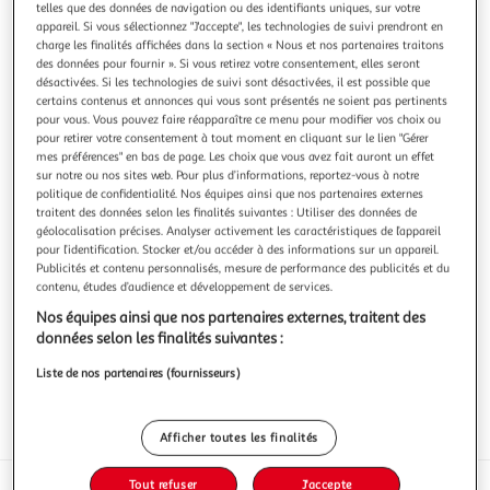
telles que des données de navigation ou des identifiants uniques, sur votre
appareil. Si vous sélectionnez "J'accepte", les technologies de suivi prendront en
charge les finalités affichées dans la section « Nous et nos partenaires traitons
des données pour fournir ». Si vous retirez votre consentement, elles seront
désactivées. Si les technologies de suivi sont désactivées, il est possible que
certains contenus et annonces qui vous sont présentés ne soient pas pertinents
2.8
(27)
pour vous. Vous pouvez faire réapparaître ce menu pour modifier vos choix ou
Bananes bio
pour retirer votre consentement à tout moment en cliquant sur le lien "Gérer
Ces bananes bio garantissent une culture respectueuse de
mes préférences" en bas de page. Les choix que vous avez fait auront un effet
sur notre ou nos sites web. Pour plus d’informations, reportez-vous à notre
l'environnement, un choix de qualité pour votre
politique de confidentialité. Nos équipes ainsi que nos partenaires externes
consommation quotidienne. Leur chair est reconnue pour
En savoir +
traitent des données selon les finalités suivantes : Utiliser des données de
sa texture crémeuse et leur goût naturellement très doux.
5 pièces
géolocalisation précises. Analyser activement les caractéristiques de l’appareil
Elles sont parfaites pour une énergie rapide avant ou après
pour l’identification. Stocker et/ou accéder à des informations sur un appareil.
le sport. Glissez ces
Vous voulez connaître le prix de ce produit ?
Publicités et contenu personnalisés, mesure de performance des publicités et du
contenu, études d’audience et développement de services.
Afficher le prix
Nos équipes ainsi que nos partenaires externes, traitent des
données selon les finalités suivantes :
Liste de nos partenaires (fournisseurs)
Eurofeuille - Bio européen
Afficher toutes les finalités
Tout refuser
J'accepte