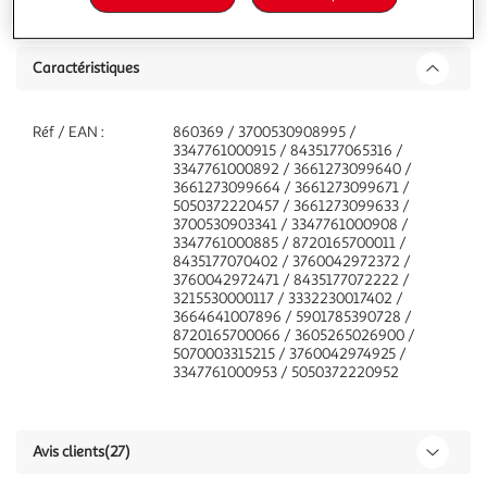
Description
Caractéristiques
Réf / EAN :
860369 / 3700530908995 /
3347761000915 / 8435177065316 /
3347761000892 / 3661273099640 /
3661273099664 / 3661273099671 /
5050372220457 / 3661273099633 /
3700530903341 / 3347761000908 /
3347761000885 / 8720165700011 /
8435177070402 / 3760042972372 /
3760042972471 / 8435177072222 /
3215530000117 / 3332230017402 /
3664641007896 / 5901785390728 /
8720165700066 / 3605265026900 /
5070003315215 / 3760042974925 /
3347761000953 / 5050372220952
Avis clients
(27)