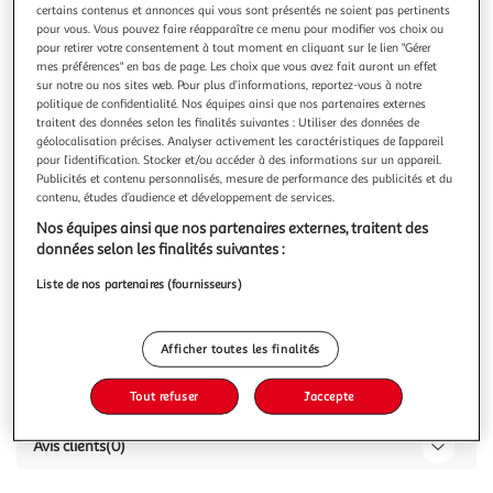
certains contenus et annonces qui vous sont présentés ne soient pas pertinents
pour vous. Vous pouvez faire réapparaître ce menu pour modifier vos choix ou
pour retirer votre consentement à tout moment en cliquant sur le lien "Gérer
mes préférences" en bas de page. Les choix que vous avez fait auront un effet
sur notre ou nos sites web. Pour plus d’informations, reportez-vous à notre
politique de confidentialité. Nos équipes ainsi que nos partenaires externes
Bâche de protection - Vert - 1,5x6m
traitent des données selon les finalités suivantes : Utiliser des données de
géolocalisation précises. Analyser activement les caractéristiques de l’appareil
Vous voulez connaître le prix de ce produit ?
pour l’identification. Stocker et/ou accéder à des informations sur un appareil.
Publicités et contenu personnalisés, mesure de performance des publicités et du
Afficher le prix
contenu, études d’audience et développement de services.
Nos équipes ainsi que nos partenaires externes, traitent des
données selon les finalités suivantes :
Liste de nos partenaires (fournisseurs)
Caractéristiques
Afficher toutes les finalités
Réf / EAN :
160769 / 3300669421756
Tout refuser
J'accepte
Avis clients
(0)