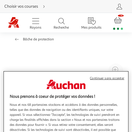
Aller
Choisir vos courses
directement
au
contenu
Aller
directement
Rayons
Recherche
Mes produits
à
la
recherche
Bâche de protection
Aller
directement
à
la
navigation
Aller
directement
à
Agr
la
rubrique
l'il
besoin
Continuer sans accepter
d'aide
à
Réd
20
l'il
Nous prenons à coeur de protéger vos données !
à
Par
100
le
Nous et nos 68 partenaires stockons et accédons à des données personnelles,
telles que des données de navigation ou des identifiants uniques, sur votre
%
pro
appareil. Si vous sélectionnez "J'accepte", les technologies de suivi prendront en
charge les finalités affichées dans la section « Nous et nos partenaires traitons
des données pour fournir ». Si vous retirez votre consentement, elles seront
désactivées. Si les technologies de suivi sont désactivées, il est possible que