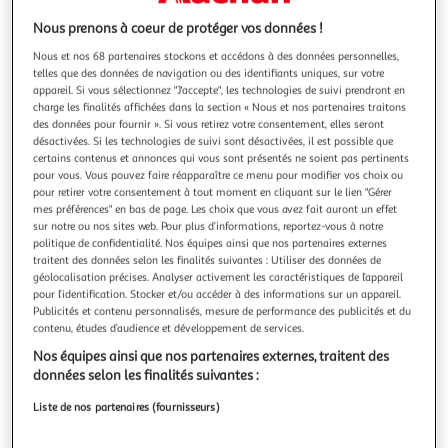
Illustration
Illustratio
précédente
suivante
Nous prenons à coeur de protéger vos données !
Nous et nos 68 partenaires stockons et accédons à des données personnelles,
telles que des données de navigation ou des identifiants uniques, sur votre
appareil. Si vous sélectionnez "J'accepte", les technologies de suivi prendront en
BABY PRICE
charge les finalités affichées dans la section « Nous et nos partenaires traitons
Commode à langer 3 tiroirs NEW BASIC Boutons
des données pour fournir ». Si vous retirez votre consentement, elles seront
Etoile Gris
désactivées. Si les technologies de suivi sont désactivées, il est possible que
certains contenus et annonces qui vous sont présentés ne soient pas pertinents
Fabrication Française
pour vous. Vous pouvez faire réapparaître ce menu pour modifier vos choix ou
En savoir +
pour retirer votre consentement à tout moment en cliquant sur le lien "Gérer
mes préférences" en bas de page. Les choix que vous avez fait auront un effet
Garantie fabricant: 2 ans *
sur notre ou nos sites web. Pour plus d’informations, reportez-vous à notre
Vendu par
M25
politique de confidentialité. Nos équipes ainsi que nos partenaires externes
traitent des données selon les finalités suivantes : Utiliser des données de
Livraison dès 8/9 jours
géolocalisation précises. Analyser activement les caractéristiques de l’appareil
pour l’identification. Stocker et/ou accéder à des informations sur un appareil.
Livraison offerte
Publicités et contenu personnalisés, mesure de performance des publicités et du
Plus d'options
contenu, études d’audience et développement de services.
269,59€
Vendu par
M25
Nos équipes ainsi que nos partenaires externes, traitent des
données selon les finalités suivantes :
Livraison dès 1/2 semaines
Liste de nos partenaires (fournisseurs)
Livraison offerte
Plus d'options