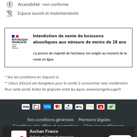
Accessibilité : non conforme
Espace sourds et malentendants
Interdiction de vente de boissons
alcooliques aux mineurs de moins de 18 ans
La preuve de majorité de l'acheteur est exigée au moment de la
vente en ligne.
* Voir les conditions
en cliquant ici
** L’abus d’alcool est dangereux pour la santé, à consommer avec modération
Pour votre santé, évitez de grignoter entre les repas.
www.mangerbouger.fr
Nos conditions générales
Mentions légales
Conditions des offres et promotions
Gérer mes préférences
Auchan France
Politique de confidentialité
Informations légales marketplace