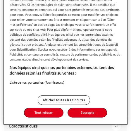
désactivées. Si les technologies de suivi sont désactivées, il est possible que
certains contenus et annonces qui vous sont présentés ne soient pas pertinents
pour vous. Vous pouvez faire réapparaître ce menu pour modifier vos choix ou
pour retirer votre consentement à tout moment en cliquant sur le lien "Gérer
mes préférences" en bas de page. Les choix que vous avez fait auront un effet
5.0
(1)
sur notre ou nos sites web. Pour plus d’informations, reportez-vous à notre
politique de confidentialité. Nos équipes ainsi que nos partenaires externes
AXE
traitent des données selon les finalités suivantes : Utiliser des données de
Déodorant spray homme 48h gold caramel billionaire
géolocalisation précises. Analyser activement les caractéristiques de l’appareil
pour l’identification. Stocker et/ou accéder à des informations sur un appareil.
200ml
Publicités et contenu personnalisés, mesure de performance des publicités et du
contenu, études d’audience et développement de services.
Vous voulez connaître le prix de ce produit ?
Nos équipes ainsi que nos partenaires externes, traitent des
Afficher le prix
données selon les finalités suivantes :
Liste de nos partenaires (fournisseurs)
Afficher toutes les finalités
Inflammable
Tout refuser
J'accepte
Caractéristiques