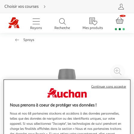
Aller
Choisir vos courses
directement
au
contenu
Aller
directement
Rayons
Recherche
Mes produits
à
la
recherche
Sprays
Aller
directement
à
la
navigation
Aller
directement
à
Agr
la
rubrique
l'il
besoin
d'aide
à
Réd
Continuer sans accepter
20
l'il
à
Par
Nous prenons à coeur de protéger vos données !
100
le
%
pro
Nous et nos 68 partenaires stockons et accédons à des données personnelles,
telles que des données de navigation ou des identifiants uniques, sur votre
appareil. Si vous sélectionnez "J'accepte", les technologies de suivi prendront en
charge les finalités affichées dans la section « Nous et nos partenaires traitons
des données pour fournir ». Si vous retirez votre consentement, elles seront