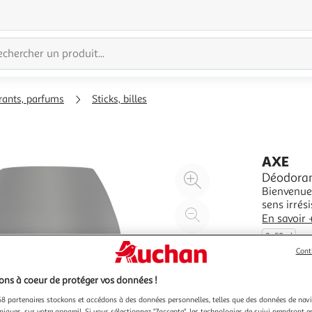
ants, parfums
Sticks, billes
AXE
Agrandir
Déodoran
Bienvenue 
l'illustration
sens irré
à
Réduire
Bergamot 
En savoir 
200%
l'illustration
transpiran
2x50ml
Issu de la
à
Partager
Cont
100
le
%
produit
ns à coeur de protéger vos données !
8 partenaires stockons et accédons à des données personnelles, telles que des données de nav
niques, sur votre appareil. Si vous sélectionnez "J'accepte", les technologies de suivi prendront e