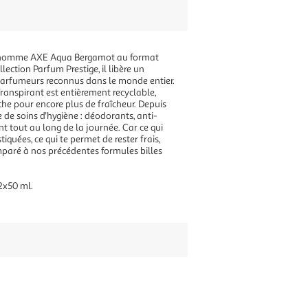
ille homme AXE Aqua Bergamot au format
lection Parfum Prestige, il libère un
s parfumeurs reconnus dans le monde entier.
Transpirant est entièrement recyclable,
he pour encore plus de fraîcheur. Depuis
e soins d'hygiène : déodorants, anti-
t tout au long de la journée. Car ce qui
quées, ce qui te permet de rester frais,
paré à nos précédentes formules billes
2x50 ml.