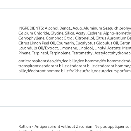
INGREDIENTS: Alcohol Denat., Aqua, Aluminum Sesquichlorohyd
Calcium Chloride, Glycine, Silica, Acetyl Cedrene, Alpha-Isometh
Caryophyllene, Camphor, Citral, Citronellol, Citrus Aurantium Be
Citrus Limon Peel Oil, Coumarin, Eucalyptus Globulus Oil, Geran
Lavandula Oil/Extract, Limonene, Linalool, Linalyl Acetate, Men
Pinene, Terpineol, Terpinolene, Tetramethyl Acetyloctahydrona
anti transpirant,deo,déo,deo bille,deo homme,déo homme,deod
transpirant,deodorant bille,déodorant bille,deodorant hom
bille,déodorant homme bille,fraîcheur,frais,odeur,odeurs,parfum,
Roll on - Antiperspirant without Zirconium Ne pas appliquer 