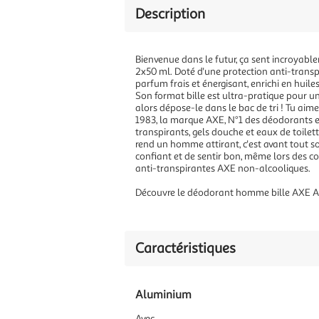
Description
Bienvenue dans le futur, ça sent incroyab
2x50 ml. Doté d'une protection anti-transpir
parfum frais et énergisant, enrichi en huil
Son format bille est ultra-pratique pour un
alors dépose-le dans le bac de tri ! Tu ai
1983, la marque AXE, N°1 des déodorants 
transpirants, gels douche et eaux de toilet
rend un homme attirant, c'est avant tout so
confiant et de sentir bon, même lors des 
anti-transpirantes AXE non-alcooliques.
Découvre le déodorant homme bille AXE Aq
Caractéristiques
Aluminium
Avec