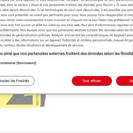
chées dans la section « Nous et nos partenaires traitons des données pour fournir ». Si vous retir
 elles seront désactivées. Si les technologies de suivi sont désactivées, il est possible que cer
vous sont présentés ne soient pas pertinents pour vous. Vous pouvez faire réapparaître ce me
pour retirer votre consentement à tout moment en cliquant sur le lien "Gérer mes préférences" 
 vous avez fait auront un effet sur notre ou nos sites web. Pour plus d’informations, reportez-v
confidentialité. Nos équipes ainsi que nos partenaires externes traitent des données selon les fi
 données de géolocalisation précises. Analyser activement les caractéristiques de l’appareil pour 
 accéder à des informations sur un appareil. Publicités et contenu personnalisés, mesure de p
 du contenu, études d’audience et développement de services.
s ainsi que nos partenaires externes, traitent des données selon les finalité
partenaires (fournisseurs)
toutes les finalités
Tout refuser
J'