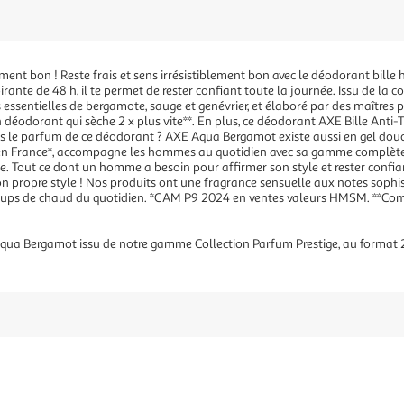
lement bon ! Reste frais et sens irrésistiblement bon avec le déodorant b
ante de 48 h, il te permet de rester confiant toute la journée. Issu de la col
es essentielles de bergamote, sauge et genévrier, et élaboré par des maître
 déodorant qui sèche 2 x plus vite**. En plus, ce déodorant AXE Bille Anti-
mes le parfum de ce déodorant ? AXE Aqua Bergamot existe aussi en gel douc
en France*, accompagne les hommes au quotidien avec sa gamme complète d
te. Tout ce dont un homme a besoin pour affirmer son style et rester confian
n propre style ! Nos produits ont une fragrance sensuelle aux notes sophisti
coups de chaud du quotidien. *CAM P9 2024 en ventes valeurs HMSM. **Com
ua Bergamot issu de notre gamme Collection Parfum Prestige, au format 