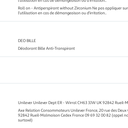
l'utilisation en cas de démangeaison ou d'irritation..
Roll on - Antiperspirant without Zirconium Ne pas appliquer 
l'utilisation en cas de démangeaison ou d'irritation..
DEO BILLE
Déodorant Bille Anti-Transpirant
Unilever Unilever Dept ER - Wirral CH63 3JW UK 92842 Rueil-
Axe Relation Consommateurs Unilever France, 20 rue des Deu
92842 Rueil-Malmaison Cedex France 09 69 32 00 82 (appel no
surtaxé)