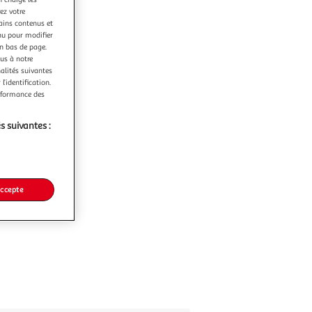
ez votre
tains contenus et
nu pour modifier
en bas de page.
ous à notre
nalités suivantes
l’identification.
erformance des
s suivantes :
accepte