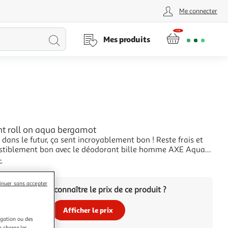
Me connecter
Lancer
Mes produits
la
recherche
t roll on aqua bergamot
dans le futur, ça sent incroyablement bon ! Reste frais et
sistiblement bon avec le déodorant bille homme AXE Aqua
au format 2x50 ml. Doté d'une protection anti-
+
te de 48 h, il te permet de rester confiant toute la journée.
 collection Parfum Prestige,
inuer sans accepter
Vous voulez connaître le prix de ce produit ?
Afficher le prix
igation ou des
n charge les