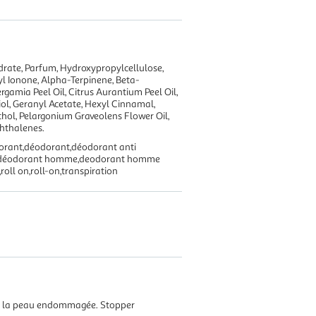
rate, Parfum, Hydroxypropylcellulose,
yl Ionone, Alpha-Terpinene, Beta-
rgamia Peel Oil, Citrus Aurantium Peel Oil,
iol, Geranyl Acetate, Hexyl Cinnamal,
thol, Pelargonium Graveolens Flower Oil,
phthalenes.
orant,déodorant,déodorant anti
me,déodorant homme,deodorant homme
roll on,roll-on,transpiration
sur la peau endommagée. Stopper