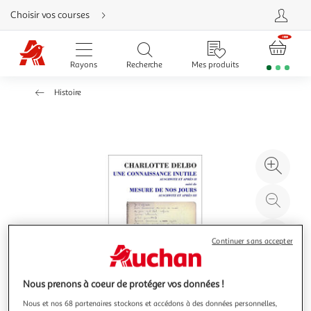
Aller
Choisir vos courses
directement
au
contenu
Aller
directement
Rayons
Recherche
Mes produits
à
la
recherche
Histoire
Aller
directement
à
la
navigation
Aller
directement
à
Agr
la
rubrique
l'il
besoin
d'aide
à
Réd
20
l'il
à
Par
Continuer sans accepter
100
le
%
pro
Nous prenons à coeur de protéger vos données !
Nous et nos 68 partenaires stockons et accédons à des données personnelles,