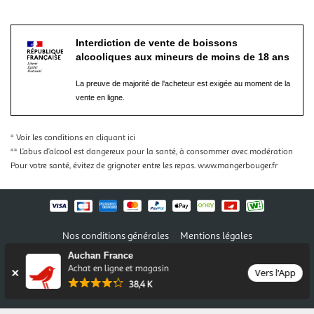
Interdiction de vente de boissons
alcooliques aux mineurs de moins de 18 ans
La preuve de majorité de l'acheteur est exigée au moment de la
vente en ligne.
* Voir les conditions
en cliquant ici
** L’abus d’alcool est dangereux pour la santé, à consommer avec modération
Pour votre santé, évitez de grignoter entre les repas.
www.mangerbouger.fr
Nos conditions générales
Mentions légales
Conditions des offres et promotions
Gérer mes préférences
Auchan France
Politique de confidentialité
Informations légales marketplace
Achat en ligne et magasin
Vers l'App
38,4 K
Auchan 2026 © Tous droits réservés