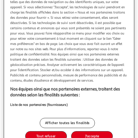
telles que des données de navigation ou des identifiants uniques, sur votre
appareil. Si vous sélectionnez "J'accepte", les technologies de suivi prendront en
charge les finalités affichées dans la section « Nous et nos partenaires traitons
des données pour fournir ». Si vous retirez votre consentement, elles seront
désactivées. Si les technologies de suivi sont désactivées, il est possible que
certains contenus et annonces qui vous sont présentés ne soient pas pertinents
AUSCHWITZ ET APRES TOMES 2 ET 3 : UNE
pour vous. Vous pouvez faire réapparaître ce menu pour modifier vos choix ou
CONNAISSANCE INUTILE ; MESURE DE JOURS, Delbo
pour retirer votre consentement à tout moment en cliquant sur le lien "Gérer
Charlotte
mes préférences" en bas de page. Les choix que vous avez fait auront un effet
sur notre ou nos sites web. Pour plus d’informations, reportez-vous à notre
UNE CONNAISSANCE INUTILE Alors vous saurez qu'il ne
politique de confidentialité. Nos équipes ainsi que nos partenaires externes
faut pas parler avec la mort c'est une connaissance inutile
traitent des données selon les finalités suivantes : Utiliser des données de
Une connaissance inutile est le troisième ouvrage de
En savoir +
géolocalisation précises. Analyser activement les caractéristiques de l’appareil
Charlotte Delbo sur les camps de concentration. Après
Vendu par
GpasPlus
pour l’identification. Stocker et/ou accéder à des informations sur un appareil.
deux livres aussi différents par leur forme et leur écriture
Publicités et contenu personnalisés, mesure de performance des publicités et du
que Aucun de nous ne
Livraison dès 6/7 jours
contenu, études d’audience et développement de services.
3,00€
Nos équipes ainsi que nos partenaires externes, traitent des
Plus d'options
données selon les finalités suivantes :
9,50€
Vendu par
GpasPlus
Liste de nos partenaires (fournisseurs)
Ajouter au panier
9,50€
Afficher toutes les finalités
Ajouter à une liste
Tout refuser
J'accepte