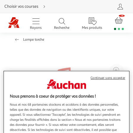
Aller
Choisir vos courses
directement
au
contenu
Aller
directement
Rayons
Recherche
Mes produits
à
la
recherche
Lampe torche
Aller
directement
à
la
navigation
Aller
directement
à
Agr
la
rubrique
l'il
Continuer sans accepter
besoin
d'aide
à
Réd
20
l'il
Nous prenons à coeur de protéger vos données !
à
Par
Nous et nos 68 partenaires stockons et accédons à des données personnelles,
100
le
telles que des données de navigation ou des identifiants uniques, sur votre
%
pro
appareil. Si vous sélectionnez "J'accepte", les technologies de suivi prendront en
charge les finalités affichées dans la section « Nous et nos partenaires traitons
des données pour fournir ». Si vous retirez votre consentement, elles seront
désactivées. Si les technologies de suivi sont désactivées, il est possible que