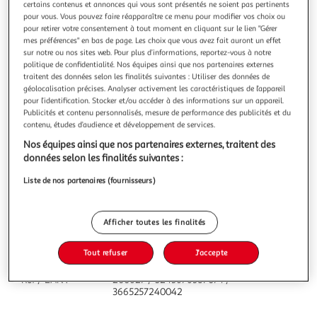
certains contenus et annonces qui vous sont présentés ne soient pas pertinents
pour vous. Vous pouvez faire réapparaître ce menu pour modifier vos choix ou
pour retirer votre consentement à tout moment en cliquant sur le lien "Gérer
mes préférences" en bas de page. Les choix que vous avez fait auront un effet
sur notre ou nos sites web. Pour plus d’informations, reportez-vous à notre
politique de confidentialité. Nos équipes ainsi que nos partenaires externes
AUCHAN
traitent des données selon les finalités suivantes : Utiliser des données de
Torche led flashlight
géolocalisation précises. Analyser activement les caractéristiques de l’appareil
Torche led flashlight
pour l’identification. Stocker et/ou accéder à des informations sur un appareil.
Publicités et contenu personnalisés, mesure de performance des publicités et du
En savoir +
contenu, études d’audience et développement de services.
Vous voulez connaître le prix de ce produit ?
Nos équipes ainsi que nos partenaires externes, traitent des
données selon les finalités suivantes :
Afficher le prix
Liste de nos partenaires (fournisseurs)
Afficher toutes les finalités
Caractéristiques
Tout refuser
J'accepte
Réf / EAN :
200627 / 3245676587074 /
3665257240042