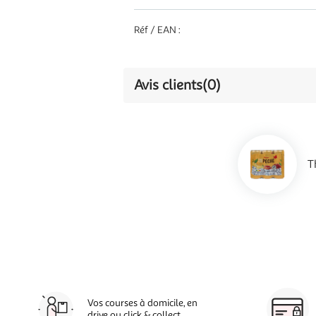
protéines
0,1 g
Réf / EAN :
0,05
sel
g
Avis clients
(0)
T
Vos courses à domicile, en
drive ou click & collect