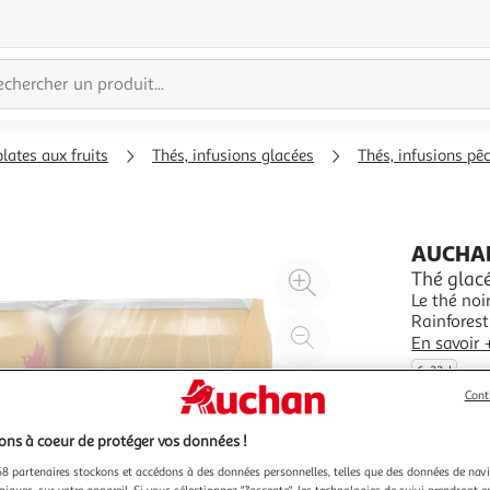
lates aux fruits
Thés, infusions glacées
Thés, infusions pê
AUCHA
Agrandir
Thé glacé
Le thé noi
l'illustration
Rainforest
à
Réduire
respect de
En savoir 
200%
l'illustration
produits q
6x33cl
natureDu 
à
Partager
Cont
100
le
%
produit
ns à coeur de protéger vos données !
8 partenaires stockons et accédons à des données personnelles, telles que des données de nav