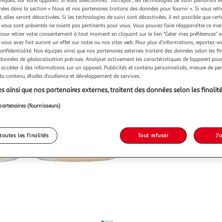
niques, sur votre appareil. Si vous sélectionnez "J'accepte", les technologies de suivi prendront e
chées dans la section « Nous et nos partenaires traitons des données pour fournir ». Si vous retir
 elles seront désactivées. Si les technologies de suivi sont désactivées, il est possible que cer
vous sont présentés ne soient pas pertinents pour vous. Vous pouvez faire réapparaître ce me
pour retirer votre consentement à tout moment en cliquant sur le lien "Gérer mes préférences" 
 vous avez fait auront un effet sur notre ou nos sites web. Pour plus d’informations, reportez-v
confidentialité. Nos équipes ainsi que nos partenaires externes traitent des données selon les fi
 données de géolocalisation précises. Analyser activement les caractéristiques de l’appareil pour 
 accéder à des informations sur un appareil. Publicités et contenu personnalisés, mesure de p
 du contenu, études d’audience et développement de services.
s ainsi que nos partenaires externes, traitent des données selon les finalité
partenaires (fournisseurs)
toutes les finalités
Tout refuser
J'