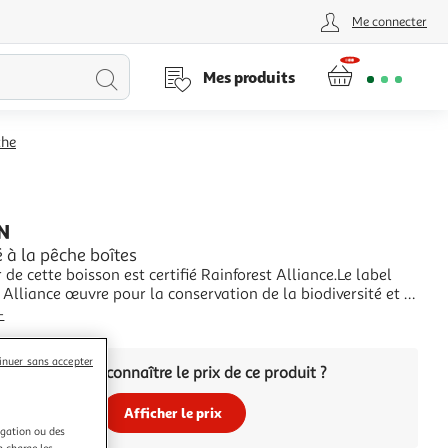
Me connecter
Lancer
Mes produits
la
che
recherche
N
 à la pêche boîtes
r de cette boisson est certifié Rainforest Alliance.Le label
 Alliance œuvre pour la conservation de la biodiversité et le
s droits des travailleurs. Ce label vous permet de choisir les
+
ui contribuent à un meilleur futur pour l'humain et la
thé bon po
inuer sans accepter
Vous voulez connaître le prix de ce produit ?
Afficher le prix
igation ou des