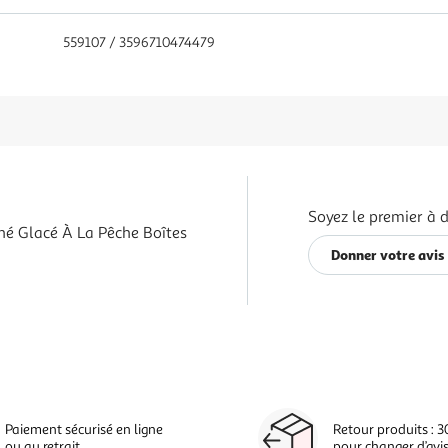
559107 / 3596710474479
Soyez le premier à d
hé Glacé À La Pêche Boîtes
Donner votre avis
Paiement sécurisé en ligne
Retour produits : 3
ou au retrait
pour changer d’avi