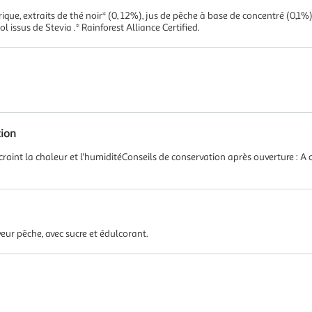
citrique, extraits de thé noir* (0, 12%), jus de pêche à base de concentré (0,1
l issus de Stevia .* Rainforest Alliance Certified.
tion
craint la chaleur et l'humiditéConseils de conservation après ouverture : 
eur pêche, avec sucre et édulcorant.