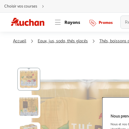
Aller
Choisir vos courses
directement
au
contenu
Aller
Rayons
Promos
directement
à
la
recherche
Aller
Accueil
Eaux, jus, soda, thés glacés
Thés, boissons p
directement
à
la
navigation
Aller
directement
à
la
rubrique
besoin
d'aide
Nous preno
Nous et nos 6