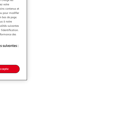
n charge les
ez votre
tains contenus et
nu pour modifier
en bas de page.
ous à notre
nalités suivantes
l’identification.
erformance des
s suivantes :
accepte