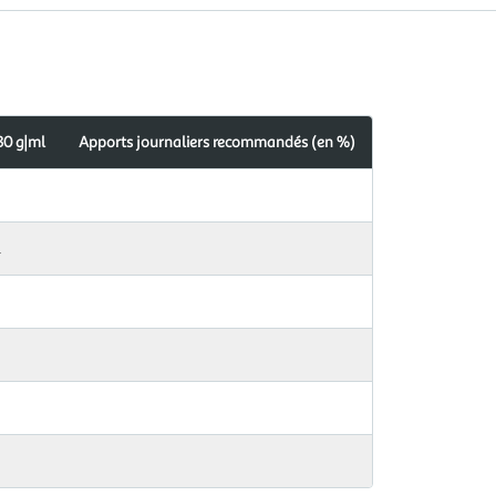
30 g|ml
Apports journaliers recommandés (en %)
s
dés
l