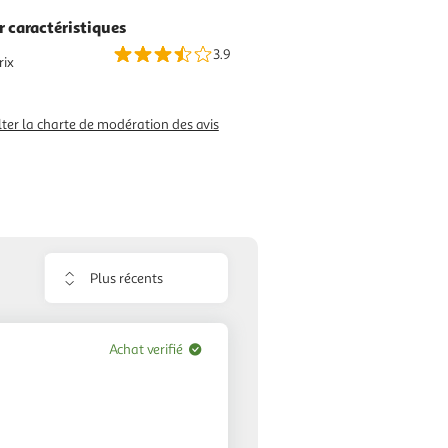
r caractéristiques
3.9
rix
ter la charte de modération des avis
Trier
les
avis
Achat verifié