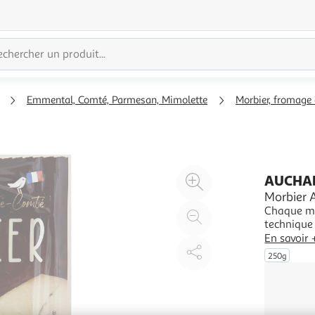
Emmental, Comté, Parmesan, Mimolette
Morbier, fromage
Agrandir
AUCHAN
l'illustration
Morbier
Chaque mor
à
Réduire
technique 
200%
l'illustration
et d'affin
En savoir 
à
Partager
Son lait i
250g
selection
100
le
%
produit