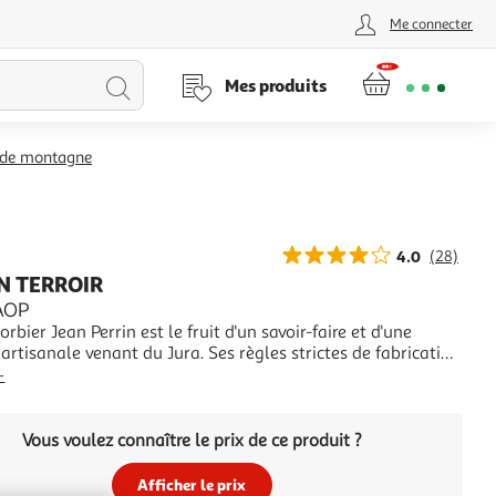
Me connecter
Lancer
Mes produits
la
 de montagne
recherche
4.0
(28)
 TERROIR
 AOP
bier Jean Perrin est le fruit d'un savoir-faire et d'une
artisanale venant du Jura. Ses règles strictes de fabrication
age respectent la pure tradition du terroir Franc-Comtois.
+
ssu de l'agriculture biologique est soigneusement
né dans les fermes du m
Vous voulez connaître le prix de ce produit ?
Afficher le prix