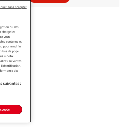
inuer sans accepter
igation ou des
n charge les
ez votre
tains contenus et
nu pour modifier
en bas de page.
ous à notre
nalités suivantes
l’identification.
erformance des
s suivantes :
accepte