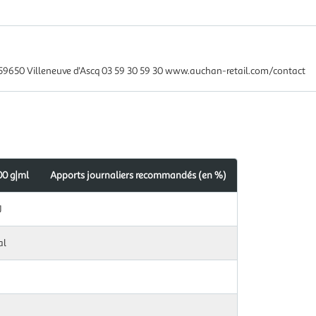
59650 Villeneuve d'Ascq 03 59 30 59 30 www.auchan-retail.com/contact
00 g|ml
Apports journaliers recommandés (en %)
s
dés
J
al