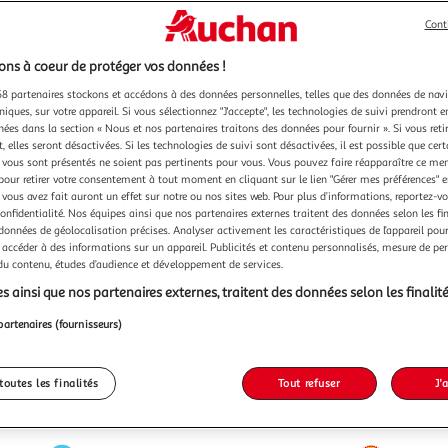
Cont
ns à coeur de protéger vos données !
8 partenaires stockons et accédons à des données personnelles, telles que des données de nav
niques, sur votre appareil. Si vous sélectionnez "J'accepte", les technologies de suivi prendront e
chées dans la section « Nous et nos partenaires traitons des données pour fournir ». Si vous retir
 elles seront désactivées. Si les technologies de suivi sont désactivées, il est possible que cer
vous sont présentés ne soient pas pertinents pour vous. Vous pouvez faire réapparaître ce me
pour retirer votre consentement à tout moment en cliquant sur le lien "Gérer mes préférences" 
 vous avez fait auront un effet sur notre ou nos sites web. Pour plus d’informations, reportez-v
confidentialité. Nos équipes ainsi que nos partenaires externes traitent des données selon les fi
 données de géolocalisation précises. Analyser activement les caractéristiques de l’appareil pour 
 accéder à des informations sur un appareil. Publicités et contenu personnalisés, mesure de p
 du contenu, études d’audience et développement de services.
s ainsi que nos partenaires externes, traitent des données selon les finalité
partenaires (fournisseurs)
toutes les finalités
Tout refuser
J'