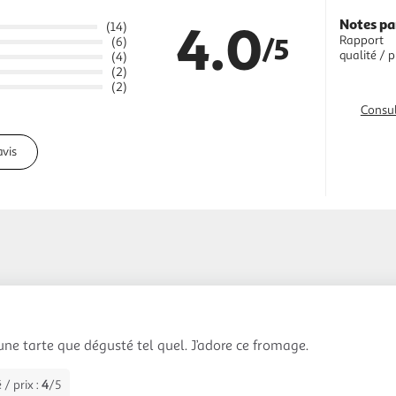
4.0
Notes pa
(14)
/5
Rapport
(6)
qualité / p
(4)
(2)
(2)
Consul
avis
une tarte que dégusté tel quel. J’adore ce fromage.
 / prix :
4
/5