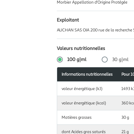
Morbier Appellation d'Origine Protégée
Exploitant
AUCHAN SAS OIA 200 rue de la recherche 
Valeurs nutritionnelles
100 g|ml
30 g|ml
Informations nutritionnelles
Apports
Pour 1
Pour
Informations
journalier
30
Information
nutritionnelles
recomman
g|ml
valeur énergétique (kJ)
1493 k
nutritionnelles
(en %)
pour
100
Information
valeur énergétique (kcal)
360 kc
valeur
g|ml
nutritionnelles
448
énergétique
pour
kJ
(kJ)
30
Matières grasses
30 g
g|ml
valeur
108
dont Acides gras saturés
21 g
énergétique