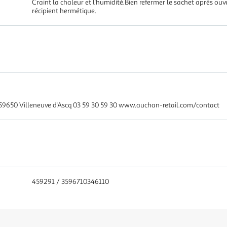
Craint la chaleur et l'humidité.Bien refermer le sachet après ouv
récipient hermétique.
59650 Villeneuve d'Ascq 03 59 30 59 30 www.auchan-retail.com/contact
459291 / 3596710346110