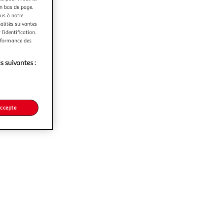
en bas de page.
ous à notre
nalités suivantes
l’identification.
erformance des
s suivantes :
accepte