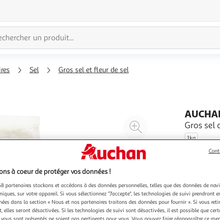
ires
Sel
Gros sel et fleur de sel
AUCHAN
Agrandir
Gros sel d
l'illustration
1kg
à
Réduire
Cont
200%
l'illustration
ns à coeur de protéger vos données !
à
Partager
100
le
8 partenaires stockons et accédons à des données personnelles, telles que des données de nav
niques, sur votre appareil. Si vous sélectionnez "J'accepte", les technologies de suivi prendront e
%
produit
chées dans la section « Nous et nos partenaires traitons des données pour fournir ». Si vous retir
 elles seront désactivées. Si les technologies de suivi sont désactivées, il est possible que cer
vous sont présentés ne soient pas pertinents pour vous. Vous pouvez faire réapparaître ce me