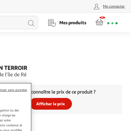
Me connecter
Lancer
Mes produits
la
recherche
 TERROIR
e l'île de Ré
inuer sans accepter
Vous voulez connaître le prix de ce produit ?
Afficher le prix
igation ou des
n charge les
ez votre
tains contenus et
nu pour modifier