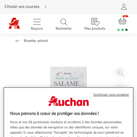
Aller
Choisir vos courses
directement
au
contenu
Aller
directement
Rayons
Recherche
Mes produits
à
la
recherche
Rosette, salami
Aller
directement
à
la
navigation
Aller
directement
à
Agr
la
rubrique
l'il
besoin
d'aide
à
Réd
20
l'il
Continuer sans accepter
à
Par
100
le
Nous prenons à coeur de protéger vos données !
%
pro
Nous et nos 68 partenaires stockons et accédons à des données personnelles,
telles que des données de navigation ou des identifiants uniques, sur votre
appareil. Si vous sélectionnez "J'accepte", les technologies de suivi prendront en