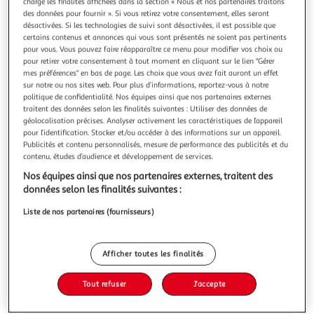
Illustration
Illustration
charge les finalités affichées dans la section « Nous et nos partenaires traitons
des données pour fournir ». Si vous retirez votre consentement, elles seront
précédente
suivante
désactivées. Si les technologies de suivi sont désactivées, il est possible que
certains contenus et annonces qui vous sont présentés ne soient pas pertinents
pour vous. Vous pouvez faire réapparaître ce menu pour modifier vos choix ou
pour retirer votre consentement à tout moment en cliquant sur le lien "Gérer
4.6
(12)
mes préférences" en bas de page. Les choix que vous avez fait auront un effet
AUCHAN TAVOLA IN ITALIA
sur notre ou nos sites web. Pour plus d’informations, reportez-vous à notre
politique de confidentialité. Nos équipes ainsi que nos partenaires externes
Salami ventricina
traitent des données selon les finalités suivantes : Utiliser des données de
" LA VENTRICINA" est un salame typique de la tradition
géolocalisation précises. Analyser activement les caractéristiques de l’appareil
Italienne qui se consomme aussi bien en apéritif que en
pour l’identification. Stocker et/ou accéder à des informations sur un appareil.
plat. La viande est melangée avec du poivron sec haché, du
En savoir +
Publicités et contenu personnalisés, mesure de performance des publicités et du
contenu, études d’audience et développement de services.
sel et des graines de fenouil, par la suite le produit passe
80g
10 tranches
au séchoir ce qui donnera au saucisson une saveur intense
Nos équipes ainsi que nos partenaires externes, traitent des
et légéreme
Vous voulez connaître le prix de ce produit ?
données selon les finalités suivantes :
Liste de nos partenaires (fournisseurs)
Afficher le prix
Afficher toutes les finalités
Tout refuser
J'accepte
Frais