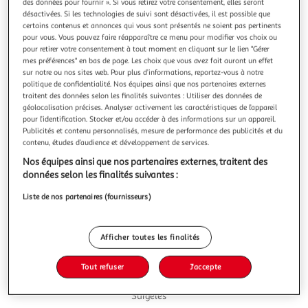
Illustration
Illustration
des données pour fournir ». Si vous retirez votre consentement, elles seront
désactivées. Si les technologies de suivi sont désactivées, il est possible que
précédente
suivante
certains contenus et annonces qui vous sont présentés ne soient pas pertinents
pour vous. Vous pouvez faire réapparaître ce menu pour modifier vos choix ou
pour retirer votre consentement à tout moment en cliquant sur le lien "Gérer
mes préférences" en bas de page. Les choix que vous avez fait auront un effet
2.8
(11)
sur notre ou nos sites web. Pour plus d’informations, reportez-vous à notre
AUCHAN TAVOLA IN ITALIA
politique de confidentialité. Nos équipes ainsi que nos partenaires externes
traitent des données selon les finalités suivantes : Utiliser des données de
Pizza regina cuite cuite au feu de bois
géolocalisation précises. Analyser activement les caractéristiques de l’appareil
Cette pizza a été fabriquée dans les ateliers de notre
pour l’identification. Stocker et/ou accéder à des informations sur un appareil.
partenaire près de Parme, inspirée de la tradition italienne :
Publicités et contenu personnalisés, mesure de performance des publicités et du
la pâte est levée lentement durant 24h ce qui lui donne
En savoir +
contenu, études d’audience et développement de services.
une saveur incomparable. Elle est fine au centre et aérée
400g
Nos équipes ainsi que nos partenaires externes, traitent des
sur les bords , cuite dans un four à bois quelques instants,
données selon les finalités suivantes :
elle es
Vous voulez connaître le prix de ce produit ?
Liste de nos partenaires (fournisseurs)
Afficher le prix
Afficher toutes les finalités
Tout refuser
J'accepte
Surgelés