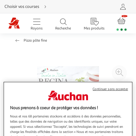
Aller
Choisir vos courses
directement
au
contenu
Aller
directement
Rayons
Recherche
Mes produits
à
la
recherche
Pizza pâte fine
Aller
directement
à
la
navigation
Aller
directement
à
Agr
la
rubrique
l'il
besoin
d'aide
à
Réd
Continuer sans accepter
20
l'il
à
Par
Nous prenons à coeur de protéger vos données !
100
le
%
pro
Nous et nos 68 partenaires stockons et accédons à des données personnelles,
telles que des données de navigation ou des identifiants uniques, sur votre
appareil. Si vous sélectionnez "J'accepte", les technologies de suivi prendront en
charge les finalités affichées dans la section « Nous et nos partenaires traitons