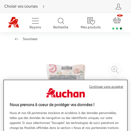
Aller
Choisir vos courses
directement
au
contenu
Aller
directement
Rayons
Recherche
Mes produits
à
la
recherche
Saucisses
Aller
directement
à
la
navigation
Aller
directement
à
Agr
la
rubrique
l'il
besoin
d'aide
à
Réd
Continuer sans accepter
20
l'il
à
Par
100
le
Nous prenons à coeur de protéger vos données !
%
pro
Nous et nos 68 partenaires stockons et accédons à des données personnelles,
telles que des données de navigation ou des identifiants uniques, sur votre
appareil. Si vous sélectionnez "J'accepte", les technologies de suivi prendront en
charge les finalités affichées dans la section « Nous et nos partenaires traitons