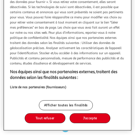
Illustration
Illustration
des données pour fournir ». Si vous retirez votre consentement, elles seront
désactivées. Si les technologies de suivi sont désactivées, il est possible que
précédente
suivante
certains contenus et annonces qui vous sont présentés ne soient pas pertinents
pour vous. Vous pouvez faire réapparaître ce menu pour modifier vos choix ou
pour retirer votre consentement à tout moment en cliquant sur le lien "Gérer
Nos clients adorent
Voir conditions
mes préférences" en bas de page. Les choix que vous avez fait auront un effet
sur notre ou nos sites web. Pour plus d’informations, reportez-vous à notre
4,5
(31)
politique de confidentialité. Nos équipes ainsi que nos partenaires externes
traitent des données selon les finalités suivantes : Utiliser des données de
AUCHAN
géolocalisation précises. Analyser activement les caractéristiques de l’appareil
Saucisses fumées à cuire
pour l’identification. Stocker et/ou accéder à des informations sur un appareil.
"La star des tablées familiales ! La saucisse fumée est
Publicités et contenu personnalisés, mesure de performance des publicités et du
réalisée avec une farce à « gros grains ». Notre savoir-faire
contenu, études d’audience et développement de services.
charcutier se retrouve dans cette recette authentique
En savoir +
Nos équipes ainsi que nos partenaires externes, traitent des
parfaitement maitrisée. Sa couleur si intense est le fruit
400g
4 pièces
données selon les finalités suivantes :
d’un fumage au bois de hêtre.A ébullition, plonger les
saucisses dans
Vous voulez connaître le prix de ce produit ?
Liste de nos partenaires (fournisseurs)
Afficher le prix
Afficher toutes les finalités
Tout refuser
J'accepte