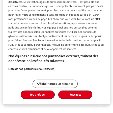
désactivées. Si les technologies de suivi sont désactivées, il est possible que
certains contenus et annonces qui vous sont présentés ne soient pas pertinents
pour vous. Vous pouvez faire réapparaître ce menu pour modifier vos choix ou
pour retirer votre consentement à tout moment en cliquant sur le lien "Gérer
mes préférences" en bas de page. Les choix que vous avez fait auront un effet
sur notre ou nos sites web. Pour plus d’informations, reportez-vous à notre
3.5
(2)
politique de confidentialité. Nos équipes ainsi que nos partenaires externes
AUCHAN
traitent des données selon les finalités suivantes : Utiliser des données de
géolocalisation précises. Analyser activement les caractéristiques de l’appareil
Rocher au chocolat noir
pour l’identification. Stocker et/ou accéder à des informations sur un appareil.
245g
7 pièces
Publicités et contenu personnalisés, mesure de performance des publicités et du
contenu, études d’audience et développement de services.
Vous voulez connaître le prix de ce produit ?
Nos équipes ainsi que nos partenaires externes, traitent des
données selon les finalités suivantes :
Afficher le prix
Liste de nos partenaires (fournisseurs)
Afficher toutes les finalités
Caractéristiques
Tout refuser
J'accepte
Avis clients
(2)