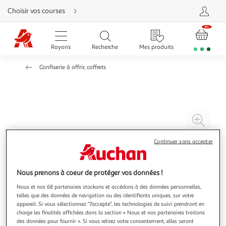
Aller
Choisir vos courses
directement
au
contenu
Aller
directement
Rayons
Recherche
Mes produits
à
la
recherche
Confiserie à offrir, coffrets
Aller
directement
à
la
navigation
Aller
directement
à
Agr
la
rubrique
l'il
besoin
d'aide
à
Réd
Continuer sans accepter
20
l'il
à
Par
Nous prenons à coeur de protéger vos données !
100
le
Nous et nos 68 partenaires stockons et accédons à des données personnelles,
%
pro
telles que des données de navigation ou des identifiants uniques, sur votre
appareil. Si vous sélectionnez "J'accepte", les technologies de suivi prendront en
charge les finalités affichées dans la section « Nous et nos partenaires traitons
des données pour fournir ». Si vous retirez votre consentement, elles seront