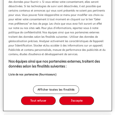
Illustration
Illustration
des données pour fournir ». Si vous retirez votre consentement, elles seront
précédente
suivante
désactivées. Si les technologies de suivi sont désactivées, il est possible que
certains contenus et annonces qui vous sont présentés ne soient pas pertinents
pour vous. Vous pouvez faire réapparaître ce menu pour modifier vos choix ou
pour retirer votre consentement à tout moment en cliquant sur le lien "Gérer
mes préférences" en bas de page. Les choix que vous avez fait auront un effet
4.7
(7)
sur notre ou nos sites web. Pour plus d’informations, reportez-vous à notre
AUCHAN
politique de confidentialité. Nos équipes ainsi que nos partenaires externes
traitent des données selon les finalités suivantes : Utiliser des données de
Riz thaï
géolocalisation précises. Analyser activement les caractéristiques de l’appareil
Envie d'évasion ? Le riz thaï Auchan apporte une touche
pour l’identification. Stocker et/ou accéder à des informations sur un appareil.
exotique à vos assiettes. Pratiques, ses 4 sachets cuisson de
Publicités et contenu personnalisés, mesure de performance des publicités et du
125g vous offrent un grain tendre et parfumé en seulement
En savoir +
contenu, études d’audience et développement de services.
11 minutes. L'allié parfait pour des repas du quotidien
500g
4 sachets
Nos équipes ainsi que nos partenaires externes, traitent des
réussis.
données selon les finalités suivantes :
Vous voulez connaître le prix de ce produit ?
Liste de nos partenaires (fournisseurs)
Afficher le prix
Afficher toutes les finalités
Tout refuser
J'accepte
Description