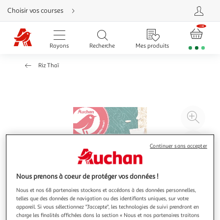
Aller
Choisir vos courses
directement
au
contenu
Aller
directement
Rayons
Recherche
Mes produits
à
la
recherche
Riz Thaï
Aller
directement
à
la
navigation
Aller
directement
à
Agr
la
rubrique
l'il
besoin
d'aide
à
Réd
Continuer sans accepter
20
l'il
à
Par
100
le
Nous prenons à coeur de protéger vos données !
%
pro
Nous et nos 68 partenaires stockons et accédons à des données personnelles,
telles que des données de navigation ou des identifiants uniques, sur votre
appareil. Si vous sélectionnez "J'accepte", les technologies de suivi prendront en
charge les finalités affichées dans la section « Nous et nos partenaires traitons