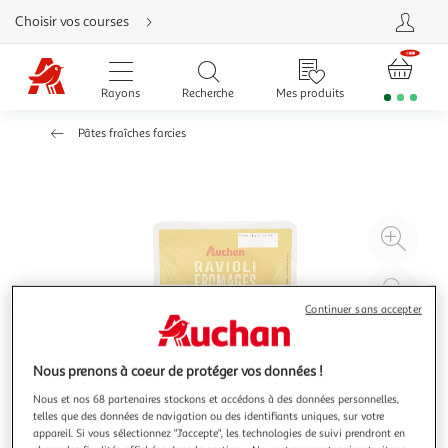
Aller
Choisir vos courses
directement
au
contenu
Aller
directement
Rayons
Recherche
Mes produits
à
la
recherche
Pâtes fraîches farcies
Aller
directement
à
la
navigation
Aller
directement
à
Agr
la
rubrique
l'il
besoin
d'aide
à
Réd
20
l'il
Continuer sans accepter
à
Par
100
le
Nous prenons à coeur de protéger vos données !
%
pro
Nous et nos 68 partenaires stockons et accédons à des données personnelles,
telles que des données de navigation ou des identifiants uniques, sur votre
appareil. Si vous sélectionnez "J'accepte", les technologies de suivi prendront en