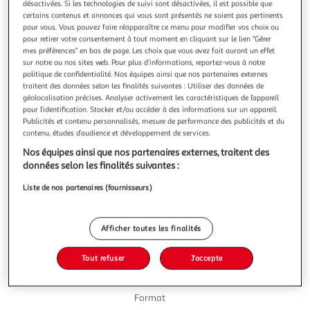
Illustration
Illustration
désactivées. Si les technologies de suivi sont désactivées, il est possible que
certains contenus et annonces qui vous sont présentés ne soient pas pertinents
précédente
suivante
pour vous. Vous pouvez faire réapparaître ce menu pour modifier vos choix ou
pour retirer votre consentement à tout moment en cliquant sur le lien "Gérer
mes préférences" en bas de page. Les choix que vous avez fait auront un effet
sur notre ou nos sites web. Pour plus d’informations, reportez-vous à notre
4.8
(25)
politique de confidentialité. Nos équipes ainsi que nos partenaires externes
AUCHAN
traitent des données selon les finalités suivantes : Utiliser des données de
géolocalisation précises. Analyser activement les caractéristiques de l’appareil
Pur jus de pomme
pour l’identification. Stocker et/ou accéder à des informations sur un appareil.
Savourez toute l'authenticité de ce pur jus de pomme
Publicités et contenu personnalisés, mesure de performance des publicités et du
Auchan. Il offre le plaisir simple du fruit pressé en bouteille
contenu, études d’audience et développement de services.
de 1L. Un incontournable pour vos petits-déjeuners en
En savoir +
Nos équipes ainsi que nos partenaires externes, traitent des
famille ou vos pauses rafraîchissantes.
1l
données selon les finalités suivantes :
Vous voulez connaître le prix de ce produit ?
Liste de nos partenaires (fournisseurs)
Afficher le prix
Afficher toutes les finalités
Tout refuser
J'accepte
Format