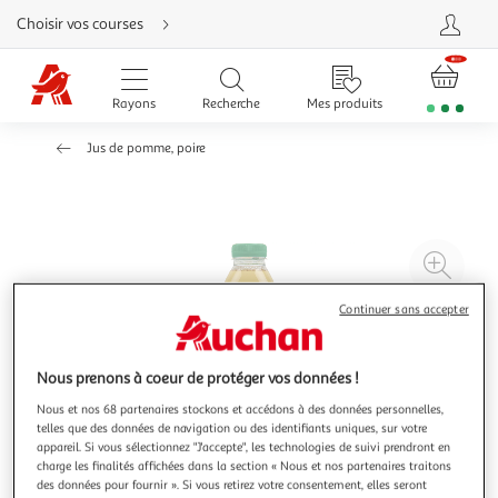
Aller
Choisir vos courses
directement
au
contenu
Aller
directement
Rayons
Recherche
Mes produits
à
la
recherche
Jus de pomme, poire
Aller
directement
à
la
navigation
Aller
directement
à
Agr
la
rubrique
l'il
besoin
d'aide
Continuer sans accepter
à
Réd
20
l'il
à
Par
Nous prenons à coeur de protéger vos données !
100
le
Nous et nos 68 partenaires stockons et accédons à des données personnelles,
%
pro
telles que des données de navigation ou des identifiants uniques, sur votre
appareil. Si vous sélectionnez "J'accepte", les technologies de suivi prendront en
charge les finalités affichées dans la section « Nous et nos partenaires traitons
des données pour fournir ». Si vous retirez votre consentement, elles seront