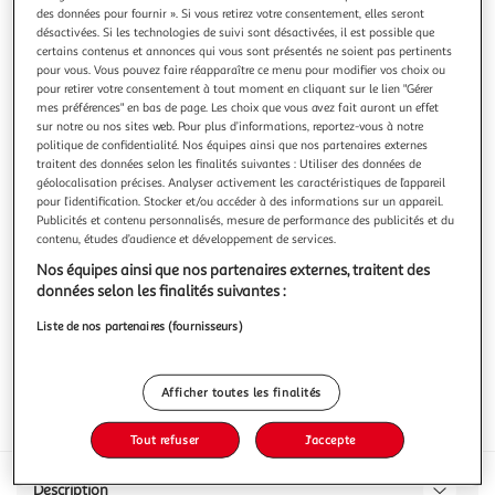
des données pour fournir ». Si vous retirez votre consentement, elles seront
désactivées. Si les technologies de suivi sont désactivées, il est possible que
certains contenus et annonces qui vous sont présentés ne soient pas pertinents
pour vous. Vous pouvez faire réapparaître ce menu pour modifier vos choix ou
pour retirer votre consentement à tout moment en cliquant sur le lien "Gérer
AUCHAN
mes préférences" en bas de page. Les choix que vous avez fait auront un effet
sur notre ou nos sites web. Pour plus d’informations, reportez-vous à notre
Potée familiale
politique de confidentialité. Nos équipes ainsi que nos partenaires externes
XXX
traitent des données selon les finalités suivantes : Utiliser des données de
En savoir +
géolocalisation précises. Analyser activement les caractéristiques de l’appareil
pour l’identification. Stocker et/ou accéder à des informations sur un appareil.
2kg
Publicités et contenu personnalisés, mesure de performance des publicités et du
contenu, études d’audience et développement de services.
Vous voulez connaître le prix de ce produit ?
Nos équipes ainsi que nos partenaires externes, traitent des
Afficher le prix
données selon les finalités suivantes :
Liste de nos partenaires (fournisseurs)
Afficher toutes les finalités
Frais
Viande De France
Tout refuser
J'accepte
Description