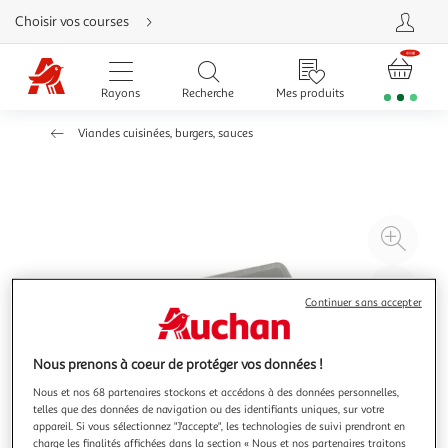
Aller
Choisir vos courses
directement
au
contenu
Aller
directement
Rayons
Recherche
Mes produits
à
la
recherche
Viandes cuisinées, burgers, sauces
Aller
directement
à
la
navigation
Aller
directement
à
Agr
la
rubrique
l'il
besoin
d'aide
à
Réd
Continuer sans accepter
20
l'il
à
Par
100
le
Nous prenons à coeur de protéger vos données !
%
pro
Nous et nos 68 partenaires stockons et accédons à des données personnelles,
telles que des données de navigation ou des identifiants uniques, sur votre
appareil. Si vous sélectionnez "J'accepte", les technologies de suivi prendront en
charge les finalités affichées dans la section « Nous et nos partenaires traitons