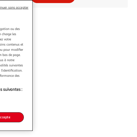
inuer sans accepter
igation ou des
n charge les
ez votre
tains contenus et
nu pour modifier
en bas de page.
ous à notre
nalités suivantes
l’identification.
erformance des
s suivantes :
accepte