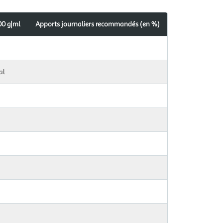
00 g|ml
Apports journaliers recommandés (en %)
J
al