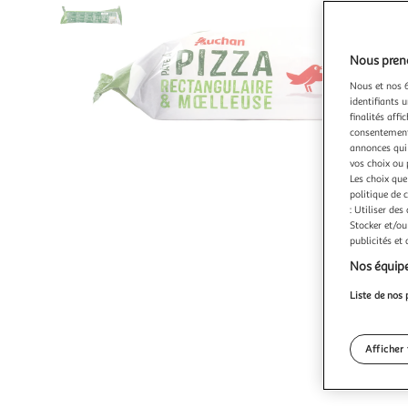
Nous preno
Nous et nos 6
identifiants u
finalités affi
consentement,
annonces qui 
vos choix ou 
Les choix que
politique de 
: Utiliser des
Stocker et/ou
publicités et
Nos équipe
Liste de nos 
Afficher 