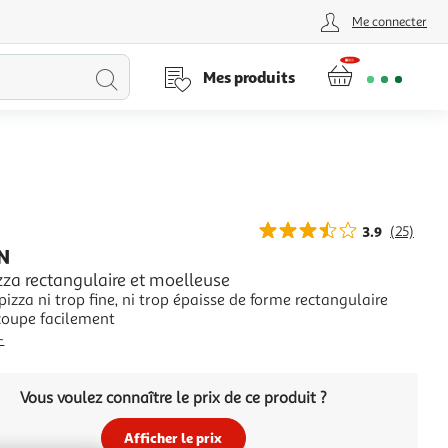
Me connecter
Lancer
Mes produits
la
recherche
3.9
(25)
N
zza rectangulaire et moelleuse
pizza ni trop fine, ni trop épaisse de forme rectangulaire
écoupe facilement
+
Vous voulez connaître le prix de ce produit ?
Afficher le prix