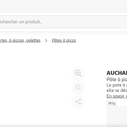
rtes, à pizzas, galettes
Pâtes à pizza
Agrandir
AUCHA
l'illustration
Pâte à pi
La pate à 
à
Réduire
elle se d
200%
l'illustration
En savoir 
à
Partager
385g
100
le
%
produit