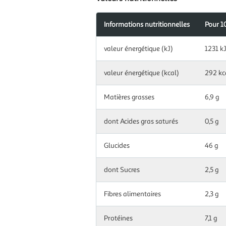
Informations nutritionnelles
Pour 1
Information
valeur énergétique (kJ)
1231 k
nutritionnelles
pour
100
valeur énergétique (kcal)
292 kc
g|ml
Matières grasses
6,9 g
dont Acides gras saturés
0,5 g
Glucides
46 g
dont Sucres
2,5 g
Fibres alimentaires
2,3 g
Protéines
7,1 g