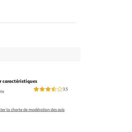
r caractéristiques
3.5
rix
ter la charte de modération des avis