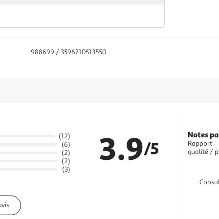
988699 / 3596710513550
3.9
Notes pa
(12)
/5
Rapport
(6)
qualité / p
(2)
(2)
(3)
Consul
avis