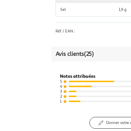
Sel
1,9 g
Réf / EAN :
Avis clients
(25)
Notes attribuées
5
4
3
2
1
Donner votre 