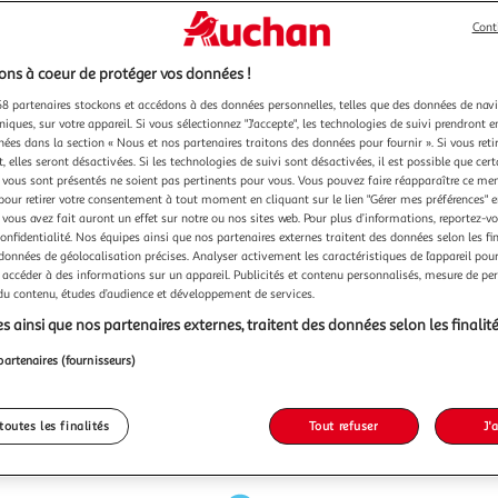
Cont
ns à coeur de protéger vos données !
8 partenaires stockons et accédons à des données personnelles, telles que des données de nav
niques, sur votre appareil. Si vous sélectionnez "J'accepte", les technologies de suivi prendront e
chées dans la section « Nous et nos partenaires traitons des données pour fournir ». Si vous retir
 elles seront désactivées. Si les technologies de suivi sont désactivées, il est possible que cer
vous sont présentés ne soient pas pertinents pour vous. Vous pouvez faire réapparaître ce me
pour retirer votre consentement à tout moment en cliquant sur le lien "Gérer mes préférences" 
 vous avez fait auront un effet sur notre ou nos sites web. Pour plus d’informations, reportez-v
confidentialité. Nos équipes ainsi que nos partenaires externes traitent des données selon les fi
 données de géolocalisation précises. Analyser activement les caractéristiques de l’appareil pour 
 accéder à des informations sur un appareil. Publicités et contenu personnalisés, mesure de p
 du contenu, études d’audience et développement de services.
s ainsi que nos partenaires externes, traitent des données selon les finalité
partenaires (fournisseurs)
toutes les finalités
Tout refuser
J'