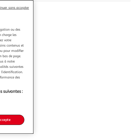
inuer sans accepter
igation ou des
n charge les
ez votre
tains contenus et
nu pour modifier
en bas de page.
ous à notre
nalités suivantes
l’identification.
erformance des
s suivantes :
accepte