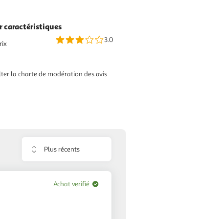
r caractéristiques
3.0
rix
ter la charte de modération des avis
Trier
les
avis
Achat verifié