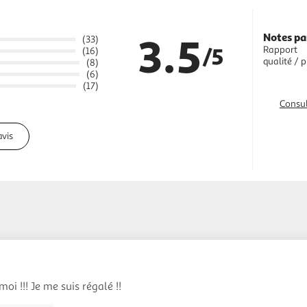
3.5
Notes pa
(33)
/5
Rapport
(16)
qualité / p
(8)
(6)
(17)
Consul
avis
oi !!! Je me suis régalé !!