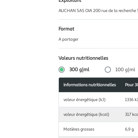
Exploitant
AUCHAN SAS OIA 200 rue de la recherche 
Format
A partager
Valeurs nutritionnelles
300 g|ml
100 g|ml
Informations nutritionnelles
Apports
Pour 3
Pour
Informations
journalier
100
Information
nutritionnelles
recomman
g|ml
valeur énergétique (kJ)
1336 k
nutritionnelles
(en %)
pour
300
Information
valeur énergétique (kcal)
317 kca
valeur
g|ml
nutritionnelles
443
énergétique
pour
kJ
(kJ)
100
Matières grasses
6,9 g
g|ml