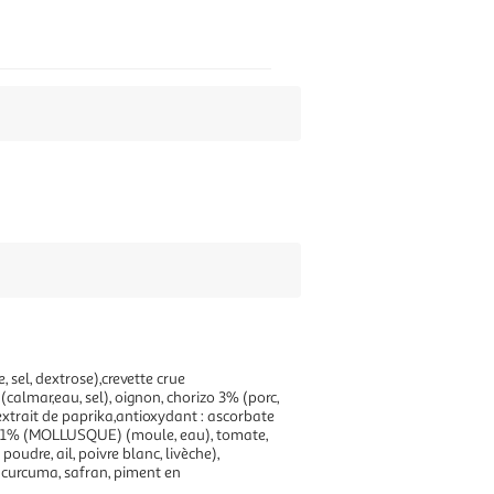
 sel, dextrose),crevette crue
almar,eau, sel), oignon, chorizo 3% (porc,
e extrait de paprika,antioxydant : ascorbate
te 2.1% (MOLLUSQUE) (moule, eau), tomate,
udre, ail, poivre blanc, livèche),
, curcuma, safran, piment en