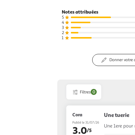
Notes attribuées
5
4
3
2
1
Donner votre 
Filtres
0
Cora
Une tuerie
Publié le 31/07/26
Une 1ere pour m
3.0
/5