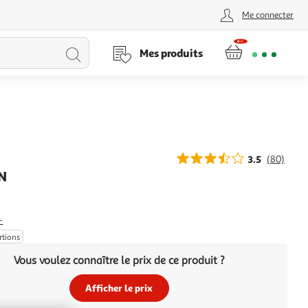
Me connecter
Lancer
Mes produits
la
recherche
3.5
(80)
N
+
rtions
Vous voulez connaître le prix de ce produit ?
Afficher le prix