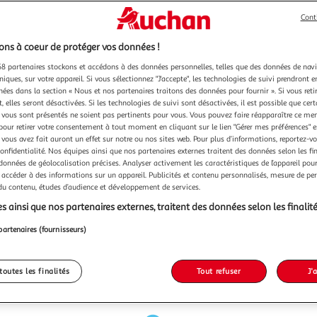
Cont
ns à coeur de protéger vos données !
8 partenaires stockons et accédons à des données personnelles, telles que des données de nav
niques, sur votre appareil. Si vous sélectionnez "J'accepte", les technologies de suivi prendront e
chées dans la section « Nous et nos partenaires traitons des données pour fournir ». Si vous retir
 elles seront désactivées. Si les technologies de suivi sont désactivées, il est possible que cer
vous sont présentés ne soient pas pertinents pour vous. Vous pouvez faire réapparaître ce me
pour retirer votre consentement à tout moment en cliquant sur le lien "Gérer mes préférences" 
 vous avez fait auront un effet sur notre ou nos sites web. Pour plus d’informations, reportez-v
confidentialité. Nos équipes ainsi que nos partenaires externes traitent des données selon les fi
 données de géolocalisation précises. Analyser activement les caractéristiques de l’appareil pour 
 accéder à des informations sur un appareil. Publicités et contenu personnalisés, mesure de p
 du contenu, études d’audience et développement de services.
s ainsi que nos partenaires externes, traitent des données selon les finalité
partenaires (fournisseurs)
toutes les finalités
Tout refuser
J'