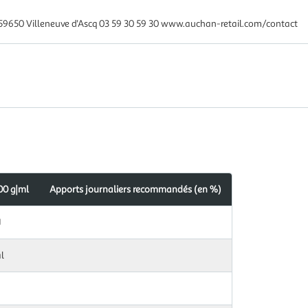
59650 Villeneuve d'Ascq 03 59 30 59 30 www.auchan-retail.com/contact
00 g|ml
Apports journaliers recommandés (en %)
s
dés
J
l