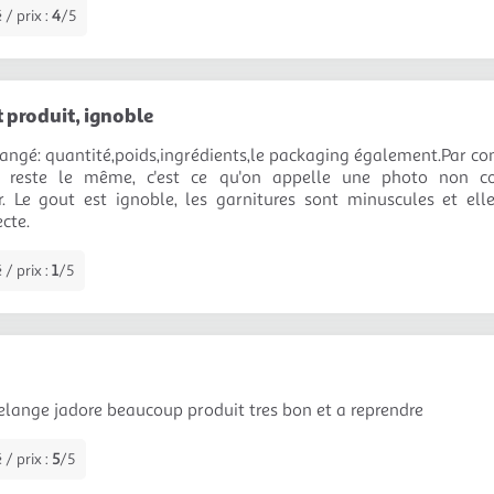
 / prix :
4
/5
produit, ignoble
hangé: quantité,poids,ingrédients,le packaging également.Par cont
ui reste le même, c'est ce qu'on appelle une photo non c
 Le gout est ignoble, les garnitures sont minuscules et elle 
cte.
 / prix :
1
/5
lange jadore beaucoup produit tres bon et a reprendre
 / prix :
5
/5