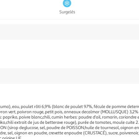
Surgelés
urcuma), eau, poulet rôti 6,9% (blanc de poulet 97%, fécule de pomme deterre,
vron vert, poivron rouge, petit pois, anneaux decalmar (MOLLUSQUE) 3,2% (c
es: paprika, poivre blanc,chili, cumin herbes: poudre d'ail, romarin, coriandr
prika,chili extrait de jus de betterave rouge), purée de tomates, moule cui
SON (sirop deglucose, sel, poudre de POISSON,huile de tournesol, oignon en po
re, sel, oignon en poudre, crevette enpoudre (CRUSTACÉ), sucre, poivrenoir
c origine UE