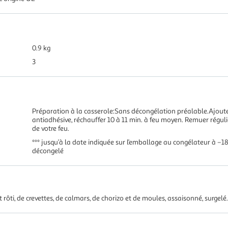
0.9 kg
3
Préparation à la casserole:Sans décongélation préalable.Ajout
antiadhésive, réchauffer 10 à 11 min. à feu moyen. Remuer régu
de votre feu.
*** jusqu’à la date indiquée sur l’emballage au congélateur à –
décongelé
rôti, de crevettes, de calmars, de chorizo et de moules, assaisonné, surgelé.