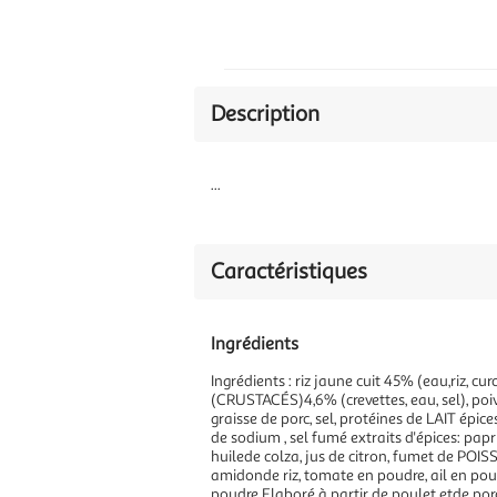
Description
...
Caractéristiques
Ingrédients
Ingrédients : riz jaune cuit 45% (eau,riz, c
(CRUSTACÉS)4,6% (crevettes, eau, sel), poi
graisse de porc, sel, protéines de LAIT épic
de sodium , sel fumé extraits d'épices: pa
huilede colza, jus de citron, fumet de POIS
amidonde riz, tomate en poudre, ail en poud
poudre.Elaboré à partir de poulet etde por