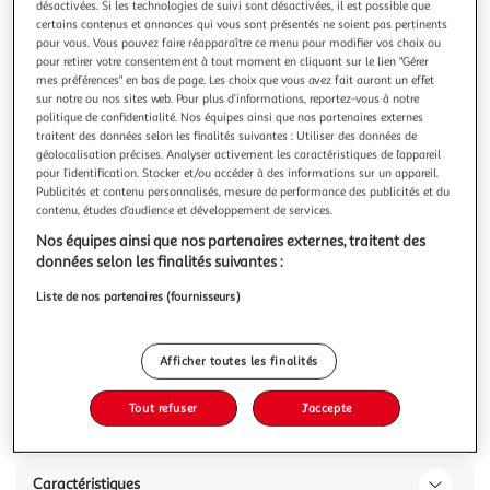
Illustration
Illustration
désactivées. Si les technologies de suivi sont désactivées, il est possible que
certains contenus et annonces qui vous sont présentés ne soient pas pertinents
précédente
suivante
pour vous. Vous pouvez faire réapparaître ce menu pour modifier vos choix ou
pour retirer votre consentement à tout moment en cliquant sur le lien "Gérer
mes préférences" en bas de page. Les choix que vous avez fait auront un effet
sur notre ou nos sites web. Pour plus d’informations, reportez-vous à notre
4.2
(9)
politique de confidentialité. Nos équipes ainsi que nos partenaires externes
AUCHAN
traitent des données selon les finalités suivantes : Utiliser des données de
géolocalisation précises. Analyser activement les caractéristiques de l’appareil
Oignons frits
pour l’identification. Stocker et/ou accéder à des informations sur un appareil.
...
Publicités et contenu personnalisés, mesure de performance des publicités et du
En savoir +
contenu, études d’audience et développement de services.
120g
Nos équipes ainsi que nos partenaires externes, traitent des
données selon les finalités suivantes :
Vous voulez connaître le prix de ce produit ?
Liste de nos partenaires (fournisseurs)
Afficher le prix
Afficher toutes les finalités
Tout refuser
J'accepte
Description
Caractéristiques