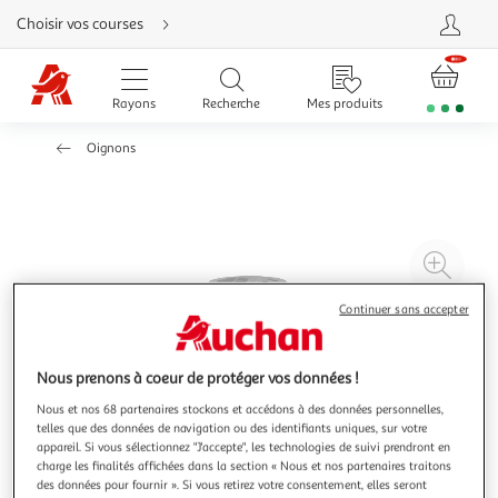
Aller
Choisir vos courses
directement
au
contenu
Aller
directement
Rayons
Recherche
Mes produits
à
la
recherche
Oignons
Aller
directement
à
la
navigation
Aller
directement
à
Agr
la
rubrique
l'il
besoin
d'aide
Continuer sans accepter
à
Réd
20
l'il
à
Par
Nous prenons à coeur de protéger vos données !
100
le
Nous et nos 68 partenaires stockons et accédons à des données personnelles,
%
pro
telles que des données de navigation ou des identifiants uniques, sur votre
appareil. Si vous sélectionnez "J'accepte", les technologies de suivi prendront en
charge les finalités affichées dans la section « Nous et nos partenaires traitons
des données pour fournir ». Si vous retirez votre consentement, elles seront