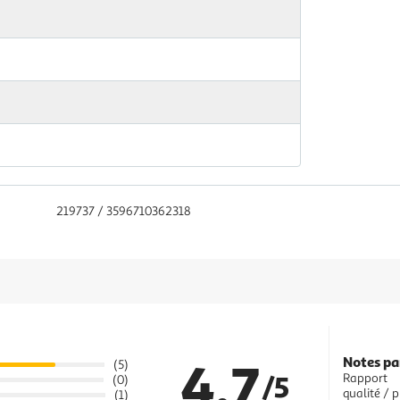
219737 / 3596710362318
4.7
Notes pa
(5)
/5
Rapport
(0)
qualité / p
(1)