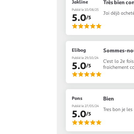
Jakline
Très bien co
Publié le 10/08/25
J'ai déjà ache
5.0
/5
Elibog
Sommes-nous
Publié le 29/10/24
C'est la 2e fo
5.0
/5
fraichement co
Pons
Bien
Publié le 27/05/24
Tres bon je les
5.0
/5