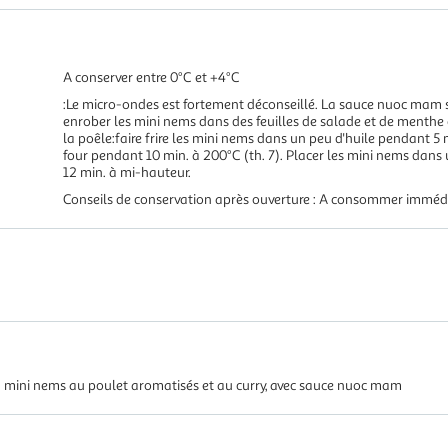
A conserver entre 0°C et +4°C
:Le micro-ondes est fortement déconseillé. La sauce nuoc mam 
enrober les mini nems dans des feuilles de salade et de menthe
la poêle:faire frire les mini nems dans un peu d'huile pendant 5 
four pendant 10 min. à 200°C (th. 7). Placer les mini nems dans
12 min. à mi-hauteur.
Conseils de conservation après ouverture : A consommer immé
6 mini nems au poulet aromatisés et au curry, avec sauce nuoc mam