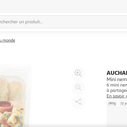
du monde
Agrandir
AUCHA
l'illustration
Mini nems
6 mini nem
à
Réduire
à partager
200%
l'illustration
En savoir 
à
Partager
280g
12 p
100
le
%
produit