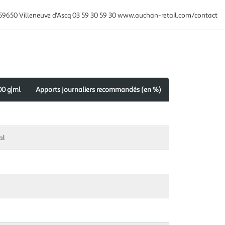
59650 Villeneuve d'Ascq 03 59 30 59 30 www.auchan-retail.com/contact
00 g|ml
Apports journaliers recommandés (en %)
s
dés
al