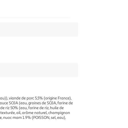
eau)), viande de porc 5,5% (origine France),
sauce SOJA (eau, graines de SOJA, farine de
e riz 50% (eau, farine de riz, huile de
A texturée, ail, arôme naturel, champignon
re, nuoc mam 1.9% (POISSON, sel, eau),