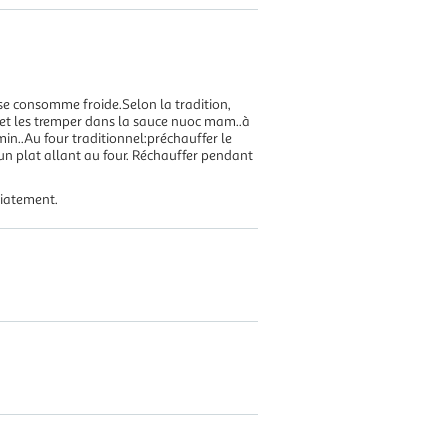
se consomme froide.Selon la tradition,
 et les tremper dans la sauce nuoc mam..à
min..Au four traditionnel:préchauffer le
 un plat allant au four. Réchauffer pendant
diatement.