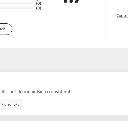
(0)
(0)
Consul
avis
 Ils sont délicieux. Bien croustillant.
 / prix :
5
/5