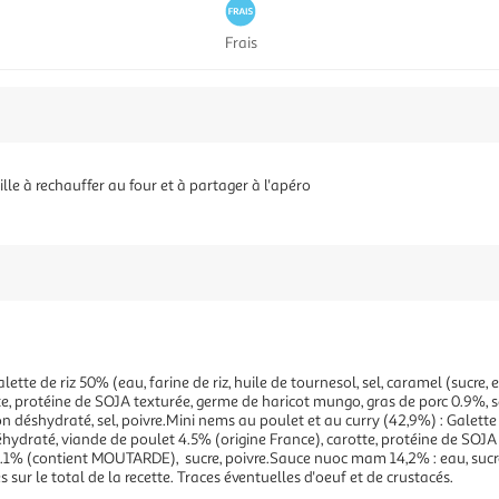
Frais
lle à rechauffer au four et à partager à l'apéro
ette de riz 50% (eau, farine de riz, huile de tournesol, sel, caramel (sucre, 
tte, protéine de SOJA texturée, germe de haricot mungo, gras de porc 0.9%, 
 déshydraté, sel, poivre.Mini nems au poulet et au curry (42,9%) : Galette d
 réhydraté, viande de poulet 4.5% (origine France), carotte, protéine de SOJ
y 0.1% (contient MOUTARDE), sucre, poivre.Sauce nuoc mam 14,2% : eau, suc
 sur le total de la recette. Traces éventuelles d'oeuf et de crustacés.