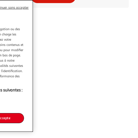
inuer sans accepter
igation ou des
n charge les
ez votre
tains contenus et
nu pour modifier
en bas de page.
ous à notre
nalités suivantes
l’identification.
erformance des
s suivantes :
accepte