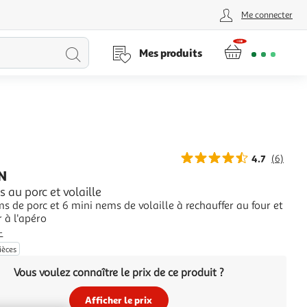
Me connecter
Lancer
Mes produits
la
recherche
4.7
(6)
N
 au porc et volaille
s de porc et 6 mini nems de volaille à rechauffer au four et
 à l'apéro
+
ièces
Vous voulez connaître le prix de ce produit ?
Afficher le prix