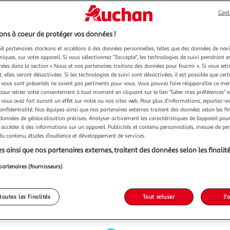
Cont
ns à coeur de protéger vos données !
8 partenaires stockons et accédons à des données personnelles, telles que des données de nav
niques, sur votre appareil. Si vous sélectionnez "J'accepte", les technologies de suivi prendront e
chées dans la section « Nous et nos partenaires traitons des données pour fournir ». Si vous retir
 elles seront désactivées. Si les technologies de suivi sont désactivées, il est possible que cer
vous sont présentés ne soient pas pertinents pour vous. Vous pouvez faire réapparaître ce me
pour retirer votre consentement à tout moment en cliquant sur le lien "Gérer mes préférences" 
 vous avez fait auront un effet sur notre ou nos sites web. Pour plus d’informations, reportez-v
confidentialité. Nos équipes ainsi que nos partenaires externes traitent des données selon les fi
 données de géolocalisation précises. Analyser activement les caractéristiques de l’appareil pour 
 accéder à des informations sur un appareil. Publicités et contenu personnalisés, mesure de p
 du contenu, études d’audience et développement de services.
s ainsi que nos partenaires externes, traitent des données selon les finalité
partenaires (fournisseurs)
toutes les finalités
Tout refuser
J'