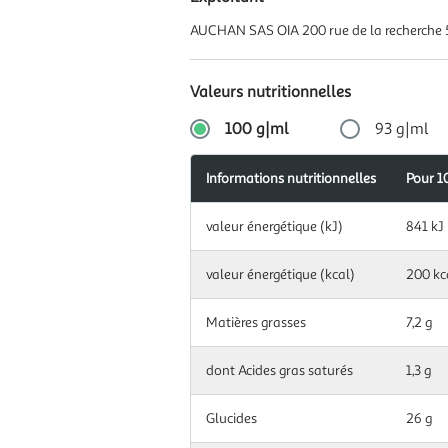
AUCHAN SAS OIA 200 rue de la recherche 
Valeurs nutritionnelles
100 g|ml
93 g|ml
Informations nutritionnelles
Apports
Pour 1
Pour
Informations
journalier
93
Information
nutritionnelles
recomman
g|ml
valeur énergétique (kJ)
841 kJ
nutritionnelles
(en %)
pour
100
Information
valeur énergétique (kcal)
200 kc
valeur
g|ml
nutritionnelles
782
énergétique
pour
kJ
(kJ)
93
Matières grasses
7,2 g
g|ml
valeur
186
dont Acides gras saturés
1,3 g
énergétique
kcal
(kcal)
Glucides
26 g
Matières