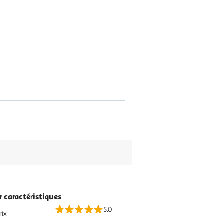
r caractéristiques
5.0
rix