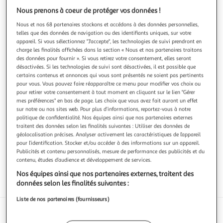
Nous prenons à coeur de protéger vos données !
Nous et nos 68 partenaires stockons et accédons à des données personnelles,
telles que des données de navigation ou des identifiants uniques, sur votre
appareil. Si vous sélectionnez "J'accepte", les technologies de suivi prendront en
4.0
(1)
charge les finalités affichées dans la section « Nous et nos partenaires traitons
des données pour fournir ». Si vous retirez votre consentement, elles seront
AUCHAN MIEUX VIVRE
désactivées. Si les technologies de suivi sont désactivées, il est possible que
Couches bébé écologiques taille 3 (4-9kg)
certains contenus et annonces qui vous sont présentés ne soient pas pertinents
pour vous. Vous pouvez faire réapparaître ce menu pour modifier vos choix ou
34 couches
pour retirer votre consentement à tout moment en cliquant sur le lien "Gérer
mes préférences" en bas de page. Les choix que vous avez fait auront un effet
Vous voulez connaître le prix de ce produit ?
sur notre ou nos sites web. Pour plus d’informations, reportez-vous à notre
politique de confidentialité. Nos équipes ainsi que nos partenaires externes
Afficher le prix
traitent des données selon les finalités suivantes : Utiliser des données de
géolocalisation précises. Analyser activement les caractéristiques de l’appareil
pour l’identification. Stocker et/ou accéder à des informations sur un appareil.
Publicités et contenu personnalisés, mesure de performance des publicités et du
contenu, études d’audience et développement de services.
Nos équipes ainsi que nos partenaires externes, traitent des
données selon les finalités suivantes :
Éco-Label
Liste de nos partenaires (fournisseurs)
Caractéristiques