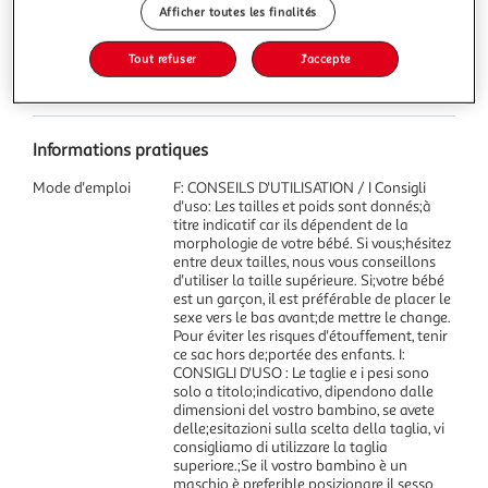
Afficher toutes les finalités
Contenu net
Tout refuser
J'accepte
34 pce
Informations pratiques
Mode d'emploi
F: CONSEILS D'UTILISATION / I Consigli
d'uso: Les tailles et poids sont donnés;à
titre indicatif car ils dépendent de la
morphologie de votre bébé. Si vous;hésitez
entre deux tailles, nous vous conseillons
d'utiliser la taille supérieure. Si;votre bébé
est un garçon, il est préférable de placer le
sexe vers le bas avant;de mettre le change.
Pour éviter les risques d'étouffement, tenir
ce sac hors de;portée des enfants. I:
CONSIGLI D'USO : Le taglie e i pesi sono
solo a titolo;indicativo, dipendono dalle
dimensioni del vostro bambino, se avete
delle;esitazioni sulla scelta della taglia, vi
consigliamo di utilizzare la taglia
superiore.;Se il vostro bambino è un
maschio è preferible posizionare il sesso