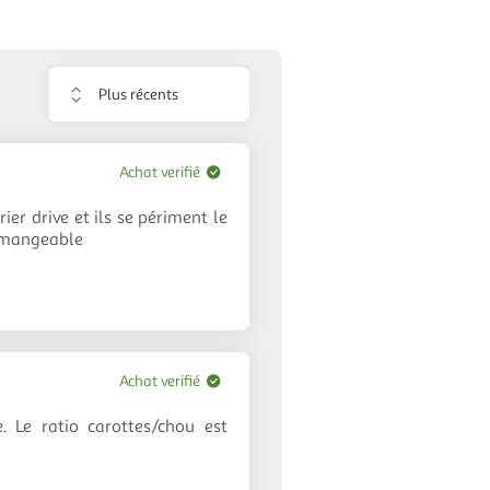
Trier
les
avis
Achat verifié
ier drive et ils se périment le
immangeable
Achat verifié
. Le ratio carottes/chou est