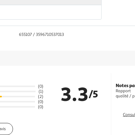
655107 / 3596710537013
3.3
Notes pa
(0)
/5
Rapport
(1)
qualité / p
(2)
(0)
(0)
Consul
avis