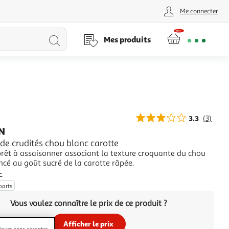
Me connecter
Lancer
Mes produits
la
recherche
3.3
(3)
N
de crudités chou blanc carotte
rêt à assaisonner associant la texture croquante du chou
cé au goût sucré de la carotte râpée.
+
parts
Vous voulez connaître le prix de ce produit ?
Afficher le prix