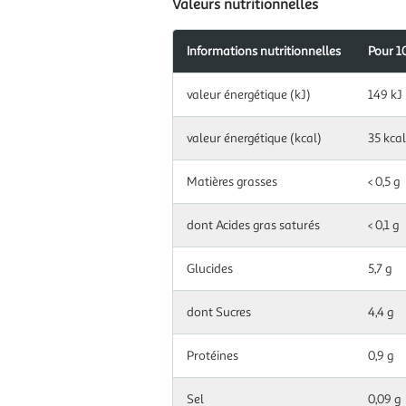
Valeurs nutritionnelles
Informations nutritionnelles
Pour 1
Information
valeur énergétique (kJ)
149 kJ
nutritionnelles
pour
100
valeur énergétique (kcal)
35 kcal
g|ml
Matières grasses
< 0,5 g
dont Acides gras saturés
< 0,1 g
Glucides
5,7 g
dont Sucres
4,4 g
Protéines
0,9 g
Sel
0,09 g