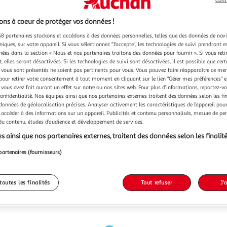
Cont
ns à coeur de protéger vos données !
8 partenaires stockons et accédons à des données personnelles, telles que des données de nav
niques, sur votre appareil. Si vous sélectionnez "J'accepte", les technologies de suivi prendront e
chées dans la section « Nous et nos partenaires traitons des données pour fournir ». Si vous retir
 elles seront désactivées. Si les technologies de suivi sont désactivées, il est possible que cer
vous sont présentés ne soient pas pertinents pour vous. Vous pouvez faire réapparaître ce me
pour retirer votre consentement à tout moment en cliquant sur le lien "Gérer mes préférences" 
 vous avez fait auront un effet sur notre ou nos sites web. Pour plus d’informations, reportez-v
confidentialité. Nos équipes ainsi que nos partenaires externes traitent des données selon les fi
 données de géolocalisation précises. Analyser activement les caractéristiques de l’appareil pour 
 accéder à des informations sur un appareil. Publicités et contenu personnalisés, mesure de p
 du contenu, études d’audience et développement de services.
s ainsi que nos partenaires externes, traitent des données selon les finalité
partenaires (fournisseurs)
toutes les finalités
Tout refuser
J'