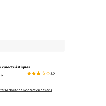
r caractéristiques
3.0
rix
ter la charte de modération des avis