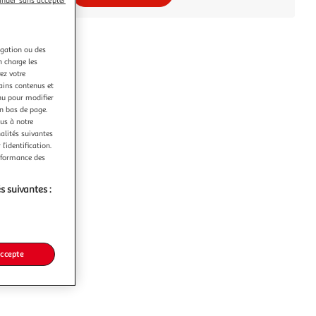
inuer sans accepter
igation ou des
n charge les
ez votre
tains contenus et
nu pour modifier
en bas de page.
ous à notre
nalités suivantes
l’identification.
erformance des
s suivantes :
accepte