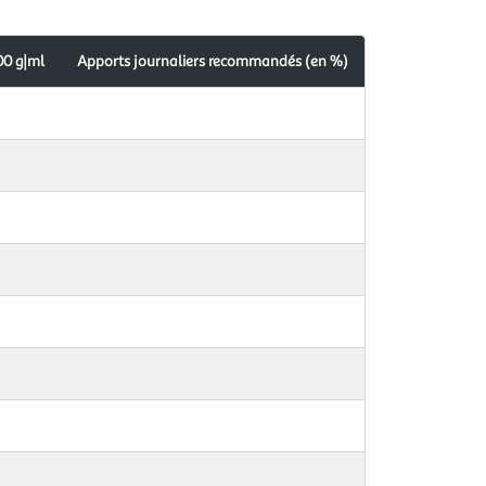
00 g|ml
Apports journaliers recommandés (en %)