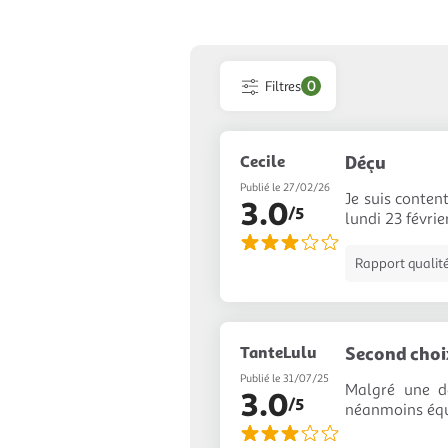
Filtres
0
Cecile
Déçu
Publié le 27/02/26
Je suis content
3.0
/5
lundi 23 févr
Rapport qualité
TanteLulu
Second choi
Publié le 31/07/25
Malgré une da
3.0
/5
néanmoins équi