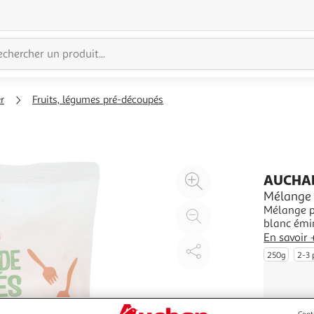
r
Fruits, légumes pré-découpés
Agrandir
AUCHA
l'illustration
Mélange 
Mélange p
à
Réduire
blanc émin
200%
l'illustration
En savoir 
à
Partager
250g
2-3 
100
le
%
produit