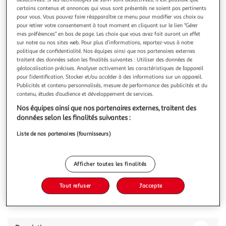
Illustration
Illustration
certains contenus et annonces qui vous sont présentés ne soient pas pertinents
précédente
suivante
pour vous. Vous pouvez faire réapparaître ce menu pour modifier vos choix ou
pour retirer votre consentement à tout moment en cliquant sur le lien "Gérer
mes préférences" en bas de page. Les choix que vous avez fait auront un effet
Nos clients adorent
Voir conditions
sur notre ou nos sites web. Pour plus d’informations, reportez-vous à notre
politique de confidentialité. Nos équipes ainsi que nos partenaires externes
traitent des données selon les finalités suivantes : Utiliser des données de
4.1
(63)
géolocalisation précises. Analyser activement les caractéristiques de l’appareil
AUCHAN
pour l’identification. Stocker et/ou accéder à des informations sur un appareil.
Litière végétale absorbante stop odeur pour animaux
Publicités et contenu personnalisés, mesure de performance des publicités et du
contenu, études d’audience et développement de services.
familier
La litière végétale Auchan est confortable, elle convient
Nos équipes ainsi que nos partenaires externes, traitent des
également aux rongeurs (lapins, hamsters, cochons
données selon les finalités suivantes :
d'inde...). Cette litière est élaborée à partir de résidus de
En savoir +
Liste de nos partenaires (fournisseurs)
bois issus de forêts gérées durablement. Elle est sans
10l
additif et son pouvoir absorbant est très élevé. Grâce à sa
senteur naturel
Vous voulez connaître le prix de ce produit ?
Afficher toutes les finalités
Afficher le prix
Tout refuser
J'accepte