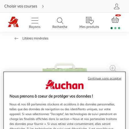
Aller
Choisir vos courses
directement
au
contenu
Aller
directement
Rayons
Recherche
Mes produits
à
la
recherche
Litières minérales
Aller
directement
à
la
navigation
Aller
directement
à
Agr
la
rubrique
l'il
besoin
Continuer sans accepter
d'aide
à
Réd
20
l'il
à
Par
Nous prenons à coeur de protéger vos données !
100
le
Nous et nos 68 partenaires stockons et accédons à des données personnelles,
telles que des données de navigation ou des identifiants uniques, sur votre
%
pro
appareil. Si vous sélectionnez "J'accepte", les technologies de suivi prendront en
charge les finalités affichées dans la section « Nous et nos partenaires traitons
des données pour fournir ». Si vous retirez votre consentement, elles seront
désactivées. Si les technologies de suivi sont désactivées, il est possible que