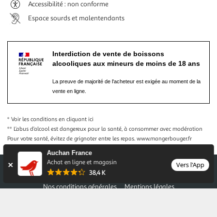
Accessibilité : non conforme
Espace sourds et malentendants
Interdiction de vente de boissons
alcooliques aux mineurs de moins de 18 ans
La preuve de majorité de l'acheteur est exigée au moment de la
vente en ligne.
* Voir les conditions
en cliquant ici
** L’abus d’alcool est dangereux pour la santé, à consommer avec modération
Pour votre santé, évitez de grignoter entre les repas.
www.mangerbouger.fr
Auchan France
Achat en ligne et magasin
Vers l'App
38,4 K
Nos conditions générales
Mentions légales
Conditions des offres et promotions
Gérer mes préférences
Politique de confidentialité
Informations légales marketplace