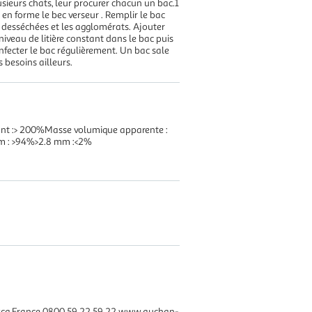
lusieurs chats, leur procurer chacun un bac.1
 en forme le bec verseur . Remplir le bac
s desséchées et les agglomérats. Ajouter
 niveau de litière constant dans le bac puis
ésinfecter le bac régulièrement. Un bac sale
s besoins ailleurs.
ant :> 200%Masse volumique apparente :
m : >94%>2.8 mm :<2%
Ascq France 0800 59 22 59 22 www.auchan-