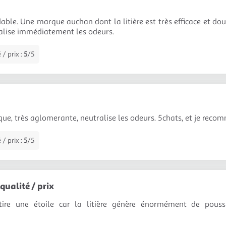
dable. Une marque auchan dont la litière est très efficace et d
alise immédiatement les odeurs.
 / prix :
5
/5
ique, très aglomerante, neutralise les odeurs. 5chats, et je rec
 / prix :
5
/5
qualité / prix
retire une étoile car la litière génère énormément de pous