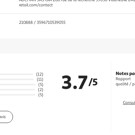
retail.com/contact
210888 / 3596710539055
3.7
Notes pa
(12)
/5
Rapport
(11)
qualité / p
(5)
(2)
(5)
Consul
avis