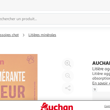
essoires chat
Litières minérales
Agrandir
AUCHA
l'illustration
Litière a
Litière ag
à
Réduire
absorptio
200%
l'illustration
En savoir 
à
Partager
5l
100
le
%
produit
Cont