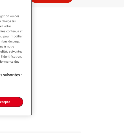
igation ou des
n charge les
ez votre
tains contenus et
nu pour modifier
en bas de page.
ous à notre
nalités suivantes
l’identification.
erformance des
s suivantes :
accepte