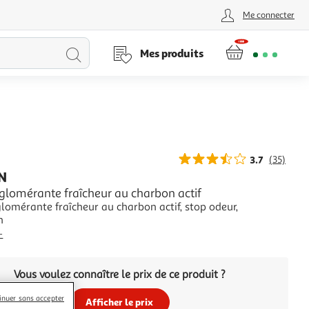
Me connecter
Lancer
Mes produits
la
recherche
3.7
(35)
N
gglomérante fraîcheur au charbon actif
glomérante fraîcheur au charbon actif, stop odeur,
n
+
Vous voulez connaître le prix de ce produit ?
inuer sans accepter
Afficher le prix