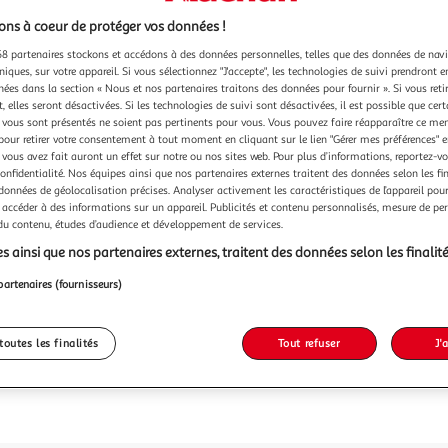
ns à coeur de protéger vos données !
8 partenaires stockons et accédons à des données personnelles, telles que des données de nav
niques, sur votre appareil. Si vous sélectionnez "J'accepte", les technologies de suivi prendront e
chées dans la section « Nous et nos partenaires traitons des données pour fournir ». Si vous retir
 elles seront désactivées. Si les technologies de suivi sont désactivées, il est possible que cer
vous sont présentés ne soient pas pertinents pour vous. Vous pouvez faire réapparaître ce me
pour retirer votre consentement à tout moment en cliquant sur le lien "Gérer mes préférences" 
 vous avez fait auront un effet sur notre ou nos sites web. Pour plus d’informations, reportez-v
confidentialité. Nos équipes ainsi que nos partenaires externes traitent des données selon les fi
 données de géolocalisation précises. Analyser activement les caractéristiques de l’appareil pour 
 accéder à des informations sur un appareil. Publicités et contenu personnalisés, mesure de p
 du contenu, études d’audience et développement de services.
s ainsi que nos partenaires externes, traitent des données selon les finalité
partenaires (fournisseurs)
toutes les finalités
Tout refuser
J'