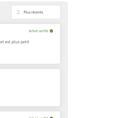
Trier
les
avis
Achat verifié
t est plus petit