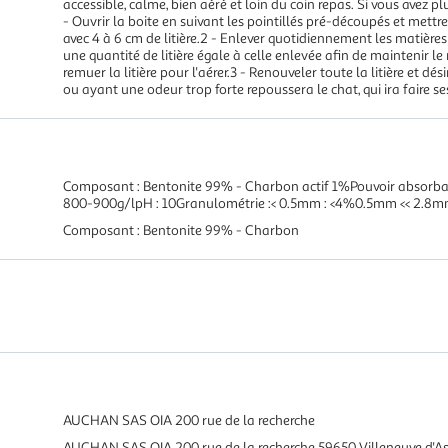
accessible, calme, bien aéré et loin du coin repas. Si vous avez p
- Ouvrir la boite en suivant les pointillés pré-découpés et mettre
avec 4 à 6 cm de litière.2 - Enlever quotidiennement les matière
une quantité de litière égale à celle enlevée afin de maintenir le
remuer la litière pour l'aérer.3 - Renouveler toute la litière et d
ou ayant une odeur trop forte repoussera le chat, qui ira faire se
Composant : Bentonite 99% - Charbon actif 1%Pouvoir absorb
800-900g/lpH : 10Granulométrie :< 0.5mm : <4%0.5mm << 2.8m
Composant : Bentonite 99% - Charbon
AUCHAN SAS OIA 200 rue de la recherche
AUCHAN SAS OIA 200 rue de la recherche 59650 Villeneuve d'