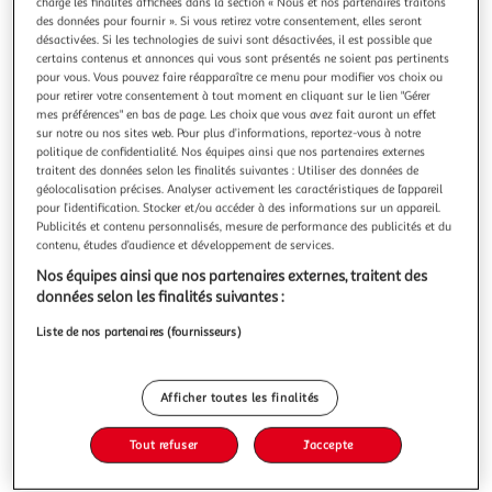
Illustration
Illustration
charge les finalités affichées dans la section « Nous et nos partenaires traitons
des données pour fournir ». Si vous retirez votre consentement, elles seront
précédente
suivante
désactivées. Si les technologies de suivi sont désactivées, il est possible que
certains contenus et annonces qui vous sont présentés ne soient pas pertinents
pour vous. Vous pouvez faire réapparaître ce menu pour modifier vos choix ou
pour retirer votre consentement à tout moment en cliquant sur le lien "Gérer
3.8
(8)
mes préférences" en bas de page. Les choix que vous avez fait auront un effet
AUCHAN LE TRAITEUR
sur notre ou nos sites web. Pour plus d’informations, reportez-vous à notre
politique de confidentialité. Nos équipes ainsi que nos partenaires externes
Carottes râpées bio
traitent des données selon les finalités suivantes : Utiliser des données de
Salade de farfalles au thon et œufs durs tomates cerise.
géolocalisation précises. Analyser activement les caractéristiques de l’appareil
Recette sans additif, thon pêche durable et œuf plein air.
pour l’identification. Stocker et/ou accéder à des informations sur un appareil.
En savoir +
Publicités et contenu personnalisés, mesure de performance des publicités et du
contenu, études d’audience et développement de services.
200g
Nos équipes ainsi que nos partenaires externes, traitent des
Vous voulez connaître le prix de ce produit ?
données selon les finalités suivantes :
Liste de nos partenaires (fournisseurs)
Afficher le prix
Afficher toutes les finalités
Tout refuser
J'accepte
Eurofeuille - Bio européen
Frais