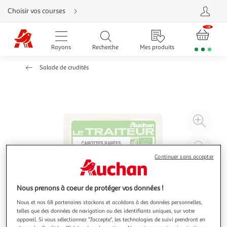
Aller
Choisir vos courses
directement
au
contenu
Aller
directement
Rayons
Recherche
Mes produits
à
la
recherche
Salade de crudités
Aller
directement
à
la
navigation
Aller
directement
à
Agr
la
rubrique
l'il
besoin
d'aide
à
Réd
20
l'il
Continuer sans accepter
à
Par
100
le
Nous prenons à coeur de protéger vos données !
%
pro
Nous et nos 68 partenaires stockons et accédons à des données personnelles,
telles que des données de navigation ou des identifiants uniques, sur votre
appareil. Si vous sélectionnez "J'accepte", les technologies de suivi prendront en