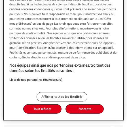
désactivées. Si les technologies de suivi sont désactivées, il est possible que
certains contenus et annonces qui vous sont présentés ne soient pas pertinents
pour vous. Vous pouvez faire réapparaître ce menu pour modifier vos choix ou
pour retirer votre consentement à tout moment en cliquant sur le lien "Gérer
mes préférences" en bas de page. Les choix que vous avez fait auront un effet
AUCHAN LE POISSONNIER
sur notre ou nos sites web. Pour plus d’informations, reportez-vous à notre
politique de confidentialité. Nos équipes ainsi que nos partenaires externes
Dos de cabillaud
traitent des données selon les finalités suivantes : Utiliser des données de
200g
2 pièces
géolocalisation précises. Analyser activement les caractéristiques de l’appareil
pour l’identification. Stocker et/ou accéder à des informations sur un appareil.
Vous voulez connaître le prix de ce produit ?
Publicités et contenu personnalisés, mesure de performance des publicités et du
contenu, études d’audience et développement de services.
Afficher le prix
Nos équipes ainsi que nos partenaires externes, traitent des
données selon les finalités suivantes :
Liste de nos partenaires (fournisseurs)
Afficher toutes les finalités
Frais
Tout refuser
J'accepte
Caractéristiques