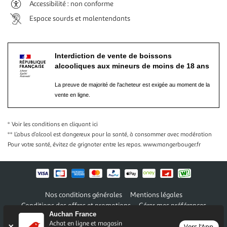
Accessibilité : non conforme
Espace sourds et malentendants
Interdiction de vente de boissons
alcooliques aux mineurs de moins de 18 ans
La preuve de majorité de l'acheteur est exigée au moment de la
vente en ligne.
* Voir les conditions
en cliquant ici
** L’abus d’alcool est dangereux pour la santé, à consommer avec modération
Pour votre santé, évitez de grignoter entre les repas.
www.mangerbouger.fr
Nos conditions générales
Mentions légales
Conditions des offres et promotions
Gérer mes préférences
Auchan France
Politique de confidentialité
Informations légales marketplace
Achat en ligne et magasin
Vers l'App