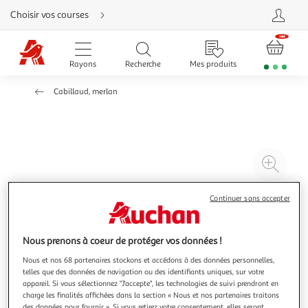
Aller
Choisir vos courses
directement
au
contenu
Aller
directement
Rayons
Recherche
Mes produits
à
la
recherche
Cabillaud, merlan
Aller
directement
à
la
navigation
Aller
directement
à
Agr
la
rubrique
l'il
besoin
d'aide
à
Réd
Continuer sans accepter
20
l'il
à
Par
Nous prenons à coeur de protéger vos données !
100
le
Nous et nos 68 partenaires stockons et accédons à des données personnelles,
%
pro
telles que des données de navigation ou des identifiants uniques, sur votre
appareil. Si vous sélectionnez "J'accepte", les technologies de suivi prendront en
charge les finalités affichées dans la section « Nous et nos partenaires traitons
des données pour fournir ». Si vous retirez votre consentement, elles seront