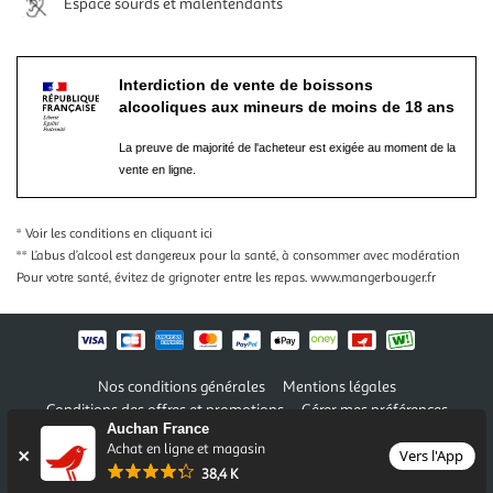
Espace sourds et malentendants
Interdiction de vente de boissons
alcooliques aux mineurs de moins de 18 ans
La preuve de majorité de l'acheteur est exigée au moment de la
vente en ligne.
* Voir les conditions
en cliquant ici
** L’abus d’alcool est dangereux pour la santé, à consommer avec modération
Pour votre santé, évitez de grignoter entre les repas.
www.mangerbouger.fr
Nos conditions générales
Mentions légales
Conditions des offres et promotions
Gérer mes préférences
Auchan France
Politique de confidentialité
Informations légales marketplace
Achat en ligne et magasin
Vers l'App
38,4 K
Auchan 2026 © Tous droits réservés