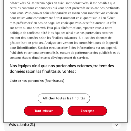
Illustration
Illustration
désactivées. Si les technologies de suivi sont désactivées, il est possible que
précédente
suivante
certains contenus et annonces qui vous sont présentés ne soient pas pertinents
pour vous. Vous pouvez faire réapparaître ce menu pour modifier vos choix ou
pour retirer votre consentement à tout moment en cliquant sur le lien "Gérer
Nos clients adorent
Voir conditions
mes préférences" en bas de page. Les choix que vous avez fait auront un effet
sur notre ou nos sites web. Pour plus d’informations, reportez-vous à notre
politique de confidentialité. Nos équipes ainsi que nos partenaires externes
4.7
(21)
traitent des données selon les finalités suivantes : Utiliser des données de
AUCHAN
géolocalisation précises. Analyser activement les caractéristiques de l’appareil
pour l’identification. Stocker et/ou accéder à des informations sur un appareil.
Lait entier
Publicités et contenu personnalisés, mesure de performance des publicités et du
contenu, études d’audience et développement de services.
1l
Nos équipes ainsi que nos partenaires externes, traitent des
Vous voulez connaître le prix de ce produit ?
données selon les finalités suivantes :
Afficher le prix
Liste de nos partenaires (fournisseurs)
Afficher toutes les finalités
Caractéristiques
Tout refuser
J'accepte
Avis clients
(21)