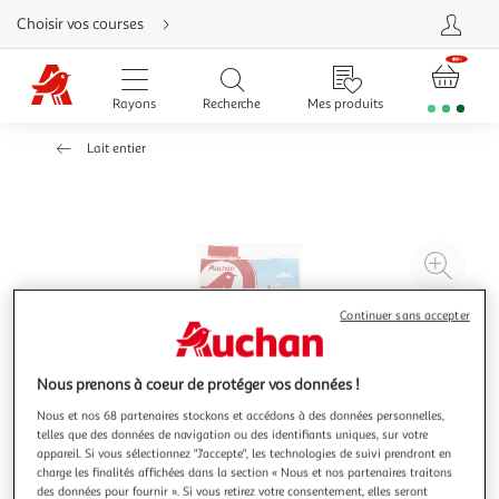
Aller
Choisir vos courses
directement
au
contenu
Aller
directement
Rayons
Recherche
Mes produits
à
la
recherche
Lait entier
Aller
directement
à
la
navigation
Aller
directement
à
Agr
la
rubrique
l'il
besoin
d'aide
à
Réd
Continuer sans accepter
20
l'il
à
Par
Nous prenons à coeur de protéger vos données !
100
le
Nous et nos 68 partenaires stockons et accédons à des données personnelles,
%
pro
telles que des données de navigation ou des identifiants uniques, sur votre
appareil. Si vous sélectionnez "J'accepte", les technologies de suivi prendront en
charge les finalités affichées dans la section « Nous et nos partenaires traitons
des données pour fournir ». Si vous retirez votre consentement, elles seront