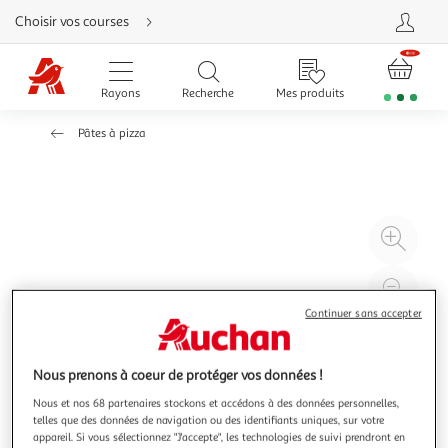
Aller
Choisir vos courses
directement
au
contenu
Aller
directement
Rayons
Recherche
Mes produits
à
la
recherche
Pâtes à pizza
Aller
directement
à
la
navigation
Aller
directement
à
Agr
la
rubrique
l'il
besoin
d'aide
à
Réd
20
l'il
Continuer sans accepter
à
Par
100
le
Nous prenons à coeur de protéger vos données !
%
pro
Nous et nos 68 partenaires stockons et accédons à des données personnelles,
telles que des données de navigation ou des identifiants uniques, sur votre
appareil. Si vous sélectionnez "J'accepte", les technologies de suivi prendront en