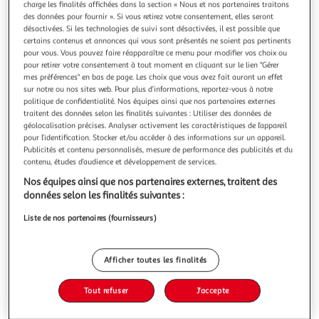
Illustration
Illustration
charge les finalités affichées dans la section « Nous et nos partenaires traitons
des données pour fournir ». Si vous retirez votre consentement, elles seront
précédente
suivante
désactivées. Si les technologies de suivi sont désactivées, il est possible que
certains contenus et annonces qui vous sont présentés ne soient pas pertinents
pour vous. Vous pouvez faire réapparaître ce menu pour modifier vos choix ou
Nos clients adorent
Voir conditions
pour retirer votre consentement à tout moment en cliquant sur le lien "Gérer
mes préférences" en bas de page. Les choix que vous avez fait auront un effet
4.5
(55)
sur notre ou nos sites web. Pour plus d’informations, reportez-vous à notre
politique de confidentialité. Nos équipes ainsi que nos partenaires externes
AUCHAN
traitent des données selon les finalités suivantes : Utiliser des données de
Huile de tournesol
géolocalisation précises. Analyser activement les caractéristiques de l’appareil
L'huile de tournesol Auchan est le secret des cuisiniers
pour l’identification. Stocker et/ou accéder à des informations sur un appareil.
malins. En format généreux de 3L, elle est prête pour vos
Publicités et contenu personnalisés, mesure de performance des publicités et du
contenu, études d’audience et développement de services.
aventures gourmandes : fritures dorées ou petites poêlées.
En savoir +
Un indispensable pour régaler toute la tablée avec
Nos équipes ainsi que nos partenaires externes, traitent des
3l
simplicité.
données selon les finalités suivantes :
Vous voulez connaître le prix de ce produit ?
Liste de nos partenaires (fournisseurs)
Afficher le prix
Afficher toutes les finalités
Tout refuser
J'accepte