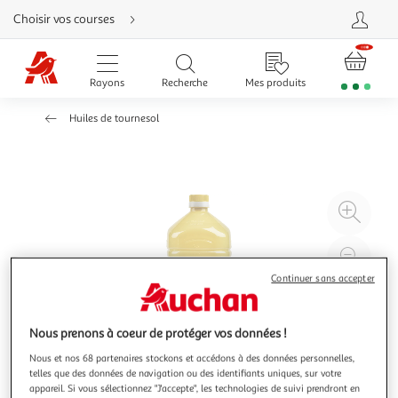
Aller
Choisir vos courses
directement
au
contenu
Aller
directement
Rayons
Recherche
Mes produits
à
la
recherche
Huiles de tournesol
Aller
directement
à
la
navigation
Aller
directement
à
Agr
la
rubrique
l'il
besoin
d'aide
à
Réd
20
l'il
Continuer sans accepter
à
Par
100
le
Nous prenons à coeur de protéger vos données !
%
pro
Nous et nos 68 partenaires stockons et accédons à des données personnelles,
telles que des données de navigation ou des identifiants uniques, sur votre
appareil. Si vous sélectionnez "J'accepte", les technologies de suivi prendront en