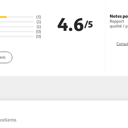
4.6
Notes pa
(5)
/5
Rapport
(1)
qualité / p
(1)
(0)
(0)
Consul
avis
xcellente.