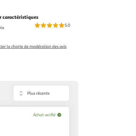
r caractéristiques
5.0
rix
ter la charte de modération des avis
Trier
les
avis
Achat verifié