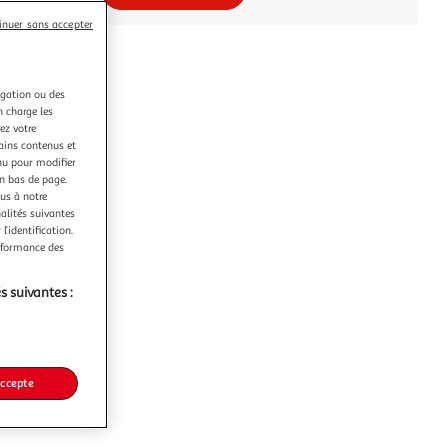
inuer sans accepter
igation ou des
n charge les
ez votre
tains contenus et
nu pour modifier
en bas de page.
ous à notre
nalités suivantes
l’identification.
erformance des
s suivantes :
accepte