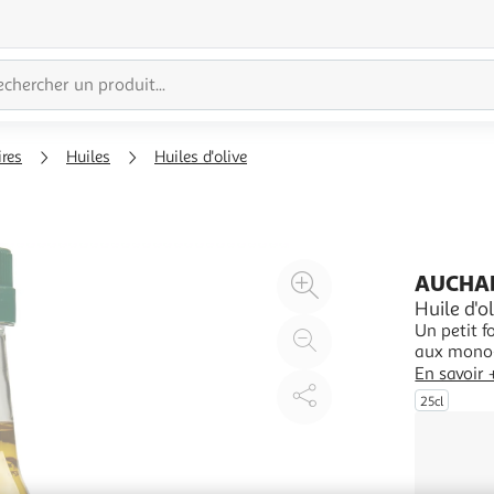
ires
Huiles
Huiles d'olive
Agrandir
AUCHA
l'illustration
Huile d'o
Un petit 
à
Réduire
aux mono-
200%
l'illustration
En savoir 
à
Partager
25cl
100
le
%
produit