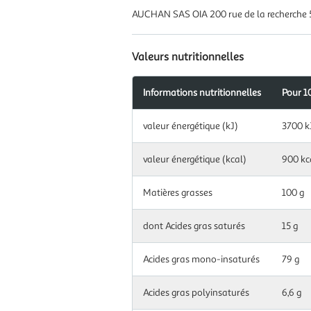
AUCHAN SAS OIA 200 rue de la recherche 
Valeurs nutritionnelles
Informations nutritionnelles
Pour 1
Information
valeur énergétique (kJ)
3700 k
nutritionnelles
pour
100
valeur énergétique (kcal)
900 kc
g|ml
Matières grasses
100 g
dont Acides gras saturés
15 g
Acides gras mono-insaturés
79 g
Acides gras polyinsaturés
6,6 g