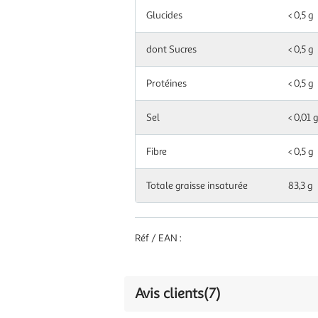
Glucides
< 0,5 g
dont Sucres
< 0,5 g
Protéines
< 0,5 g
Sel
< 0,01 g
Fibre
< 0,5 g
Totale graisse insaturée
83,3 g
Réf / EAN :
Avis clients
(7)