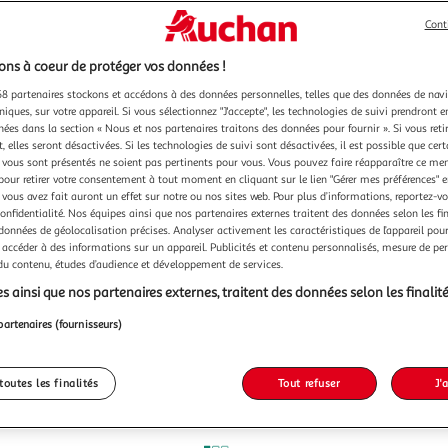
Cont
ns à coeur de protéger vos données !
8 partenaires stockons et accédons à des données personnelles, telles que des données de nav
niques, sur votre appareil. Si vous sélectionnez "J'accepte", les technologies de suivi prendront e
chées dans la section « Nous et nos partenaires traitons des données pour fournir ». Si vous retir
 elles seront désactivées. Si les technologies de suivi sont désactivées, il est possible que cer
vous sont présentés ne soient pas pertinents pour vous. Vous pouvez faire réapparaître ce me
pour retirer votre consentement à tout moment en cliquant sur le lien "Gérer mes préférences" 
 vous avez fait auront un effet sur notre ou nos sites web. Pour plus d’informations, reportez-v
confidentialité. Nos équipes ainsi que nos partenaires externes traitent des données selon les fi
 données de géolocalisation précises. Analyser activement les caractéristiques de l’appareil pour 
 accéder à des informations sur un appareil. Publicités et contenu personnalisés, mesure de p
 du contenu, études d’audience et développement de services.
s ainsi que nos partenaires externes, traitent des données selon les finalité
partenaires (fournisseurs)
toutes les finalités
Tout refuser
J'