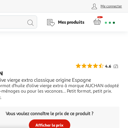
Me connecter
Lancer
Mes produits
la
recherche
4.6
(7)
N
live vierge extra classique origine Espagne
format d'huile d'olive vierge extra à marque AUCHAN adapté
ménages ou pour les vacances… Petit format, petit prix.
+
Vous voulez connaître le prix de ce produit ?
Afficher le prix