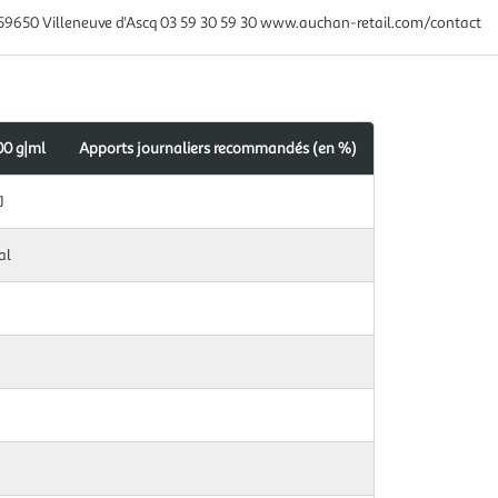
59650 Villeneuve d'Ascq 03 59 30 59 30 www.auchan-retail.com/contact
00 g|ml
Apports journaliers recommandés (en %)
J
al