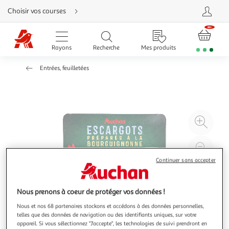
Aller
Choisir vos courses
directement
au
contenu
Aller
directement
Rayons
Recherche
Mes produits
à
la
recherche
Entrées, feuilletées
Aller
directement
à
la
navigation
Aller
directement
à
Agr
la
rubrique
l'il
besoin
d'aide
à
Réd
20
l'il
Continuer sans accepter
à
Par
100
le
Nous prenons à coeur de protéger vos données !
%
pro
Nous et nos 68 partenaires stockons et accédons à des données personnelles,
telles que des données de navigation ou des identifiants uniques, sur votre
appareil. Si vous sélectionnez "J'accepte", les technologies de suivi prendront en