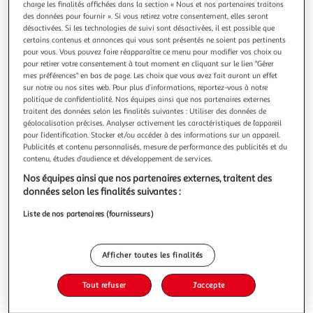
Illustration
Illustration
charge les finalités affichées dans la section « Nous et nos partenaires traitons
des données pour fournir ». Si vous retirez votre consentement, elles seront
précédente
suivante
désactivées. Si les technologies de suivi sont désactivées, il est possible que
certains contenus et annonces qui vous sont présentés ne soient pas pertinents
pour vous. Vous pouvez faire réapparaître ce menu pour modifier vos choix ou
Prix choc
pour retirer votre consentement à tout moment en cliquant sur le lien "Gérer
mes préférences" en bas de page. Les choix que vous avez fait auront un effet
3.9
(15)
sur notre ou nos sites web. Pour plus d’informations, reportez-vous à notre
politique de confidentialité. Nos équipes ainsi que nos partenaires externes
AUCHAN
traitent des données selon les finalités suivantes : Utiliser des données de
Escargots préparés à la Bourguignonne
géolocalisation précises. Analyser activement les caractéristiques de l’appareil
Ces escargots sont préparés à la bourguignonne : beurre,
pour l’identification. Stocker et/ou accéder à des informations sur un appareil.
ail, et persil.Une entrée de fêtes, prête en quelques minutes
Publicités et contenu personnalisés, mesure de performance des publicités et du
contenu, études d’audience et développement de services.
!Astuce gourmande : saucer un morceau de pain de
En savoir +
campagne dans le beurre persillé fondu
Nos équipes ainsi que nos partenaires externes, traitent des
355g
48 pièces
données selon les finalités suivantes :
Vous voulez connaître le prix de ce produit ?
Liste de nos partenaires (fournisseurs)
Afficher le prix
Afficher toutes les finalités
Tout refuser
J'accepte