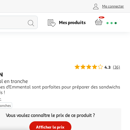
Me connecter
Lancer
Mes produits
la
recherche
4.3
(36)
N
 en tranche
hes d'Emmental sont parfaites pour préparer des sandwichs
s !
+
ranches
Vous voulez connaître le prix de ce produit ?
Afficher le prix