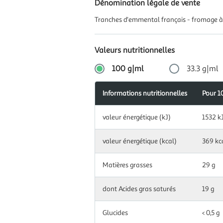
Dénomination légale de vente
Tranches d'emmental français - fromage à 
Valeurs nutritionnelles
100 g|ml
33.3 g|ml
Informations nutritionnelles
Apports
Pour 1
Pour
Informations
journalier
33,3
Information
nutritionnelles
recomman
g|ml
valeur énergétique (kJ)
1532 k
nutritionnelles
(en %)
pour
100
Information
valeur énergétique (kcal)
369 kc
valeur
g|ml
nutritionnelles
510
énergétique
pour
kJ
(kJ)
33.3
Matières grasses
29 g
g|ml
valeur
123
dont Acides gras saturés
19 g
énergétique
kcal
(kcal)
Glucides
< 0,5 g