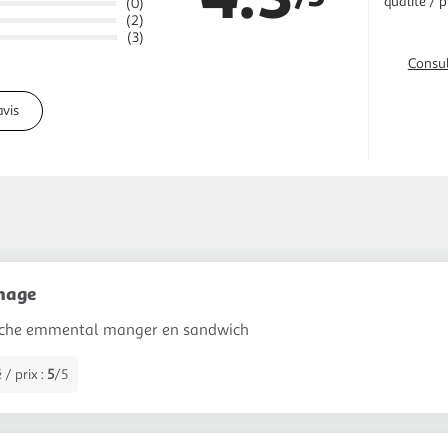
qualité / p
(0)
(2)
(3)
Consul
avis
omage
nche emmental manger en sandwich
 / prix :
5
/5