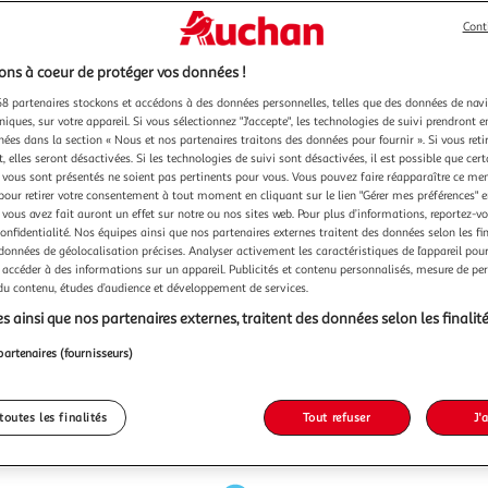
Cont
ns à coeur de protéger vos données !
8 partenaires stockons et accédons à des données personnelles, telles que des données de nav
niques, sur votre appareil. Si vous sélectionnez "J'accepte", les technologies de suivi prendront e
chées dans la section « Nous et nos partenaires traitons des données pour fournir ». Si vous retir
 elles seront désactivées. Si les technologies de suivi sont désactivées, il est possible que cer
vous sont présentés ne soient pas pertinents pour vous. Vous pouvez faire réapparaître ce me
pour retirer votre consentement à tout moment en cliquant sur le lien "Gérer mes préférences" 
 vous avez fait auront un effet sur notre ou nos sites web. Pour plus d’informations, reportez-v
confidentialité. Nos équipes ainsi que nos partenaires externes traitent des données selon les fi
 données de géolocalisation précises. Analyser activement les caractéristiques de l’appareil pour 
 accéder à des informations sur un appareil. Publicités et contenu personnalisés, mesure de p
 du contenu, études d’audience et développement de services.
s ainsi que nos partenaires externes, traitent des données selon les finalité
partenaires (fournisseurs)
toutes les finalités
Tout refuser
J'