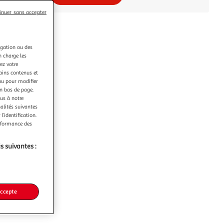
inuer sans accepter
igation ou des
n charge les
ez votre
tains contenus et
nu pour modifier
en bas de page.
ous à notre
nalités suivantes
l’identification.
erformance des
s suivantes :
accepte