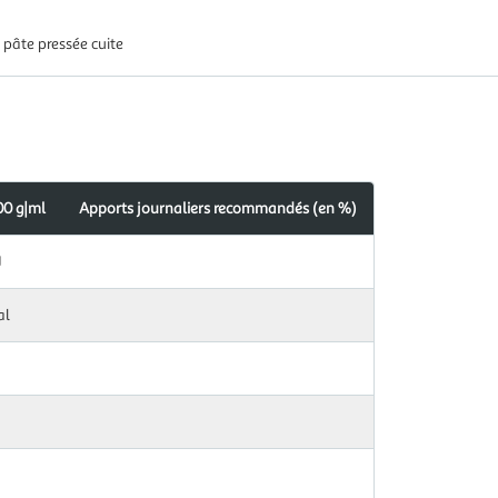
pâte pressée cuite
00 g|ml
Apports journaliers recommandés (en %)
s
dés
J
al