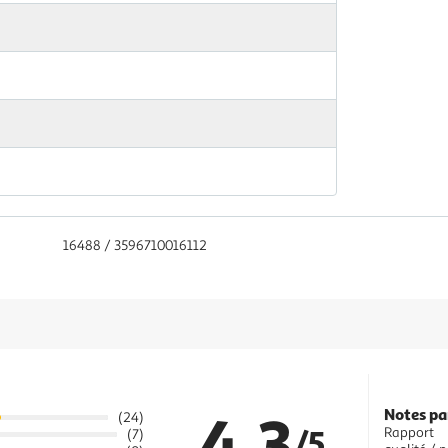
16488 / 3596710016112
4.3
Notes pa
(24)
/5
Rapport
(7)