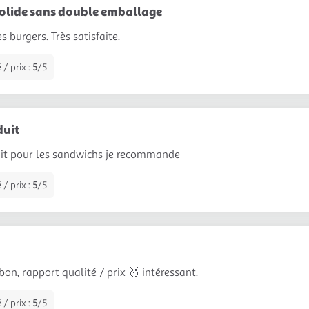
olide sans double emballage
 burgers. Très satisfaite.
 / prix :
5
/5
duit
uit pour les sandwichs je recommande
 / prix :
5
/5
bon, rapport qualité / prix 🥇 intéressant.
 / prix :
5
/5