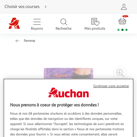
Aller
Choisir vos courses
directement
au
contenu
Aller
directement
Rayons
Recherche
Mes produits
à
la
recherche
Femme
Aller
directement
à
la
navigation
Aller
directement
à
Agr
la
rubrique
l'il
besoin
d'aide
à
Réd
Continuer sans accepter
20
l'il
à
Par
Nous prenons à coeur de protéger vos données !
100
le
Nous et nos 68 partenaires stockons et accédons à des données personnelles,
%
pro
telles que des données de navigation ou des identifiants uniques, sur votre
appareil. Si vous sélectionnez "J'accepte", les technologies de suivi prendront en
charge les finalités affichées dans la section « Nous et nos partenaires traitons
des données pour fournir ». Si vous retirez votre consentement, elles seront