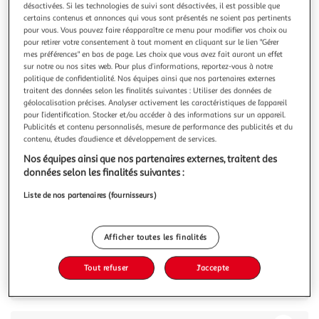
Illustration
Illustration
désactivées. Si les technologies de suivi sont désactivées, il est possible que
précédente
suivante
certains contenus et annonces qui vous sont présentés ne soient pas pertinents
pour vous. Vous pouvez faire réapparaître ce menu pour modifier vos choix ou
pour retirer votre consentement à tout moment en cliquant sur le lien "Gérer
mes préférences" en bas de page. Les choix que vous avez fait auront un effet
sur notre ou nos sites web. Pour plus d’informations, reportez-vous à notre
AUCHAN
politique de confidentialité. Nos équipes ainsi que nos partenaires externes
Culottes discreet anti-fuites protection optimale noir
traitent des données selon les finalités suivantes : Utiliser des données de
taille L
géolocalisation précises. Analyser activement les caractéristiques de l’appareil
pour l’identification. Stocker et/ou accéder à des informations sur un appareil.
Culotte Discreet Taille L NoirAvec leur touche féminine, ces
Publicités et contenu personnalisés, mesure de performance des publicités et du
culottes discreet vous apportent protection, confort et
contenu, études d’audience et développement de services.
discrétion. Elles s'adaptent parfaitement à votre
En savoir +
morphologie et toutes les matières en contact avec la peau
Nos équipes ainsi que nos partenaires externes, traitent des
10 culottes
sont testées dermatologiquementCet emballage contient
données selon les finalités suivantes :
au moins 30% de plas
Vous voulez connaître le prix de ce produit ?
Liste de nos partenaires (fournisseurs)
Afficher le prix
Afficher toutes les finalités
Tout refuser
J'accepte
Description