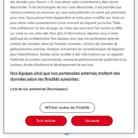
Illustration
Illustration
des données pour fournir ». Si vous retirez votre consentement, elles seront
désactivées. Si les technologies de suivi sont désactivées, il est possible que
précédente
suivante
certains contenus et annonces qui vous sont présentés ne soient pas pertinents
pour vous. Vous pouvez faire réapparaître ce menu pour modifier vos choix ou
pour retirer votre consentement à tout moment en cliquant sur le lien "Gérer
Nos clients adorent
Voir conditions
mes préférences" en bas de page. Les choix que vous avez fait auront un effet
sur notre ou nos sites web. Pour plus d’informations, reportez-vous à notre
4.7
(20)
politique de confidentialité. Nos équipes ainsi que nos partenaires externes
traitent des données selon les finalités suivantes : Utiliser des données de
AUCHAN
géolocalisation précises. Analyser activement les caractéristiques de l’appareil
Crème dessert au chocolat
pour l’identification. Stocker et/ou accéder à des informations sur un appareil.
"Découvrez nos délicieuses crèmes desserts à base de lait
Publicités et contenu personnalisés, mesure de performance des publicités et du
Français. De nombreuses variétés pour plaire à toute la
contenu, études d’audience et développement de services.
famille et ravir vos papilles ! Laissez-vous séduire par
En savoir +
Nos équipes ainsi que nos partenaires externes, traitent des
l’onctuosité de ce dessert"
4x125g
données selon les finalités suivantes :
Vous voulez connaître le prix de ce produit ?
Liste de nos partenaires (fournisseurs)
Afficher le prix
Afficher toutes les finalités
Tout refuser
J'accepte