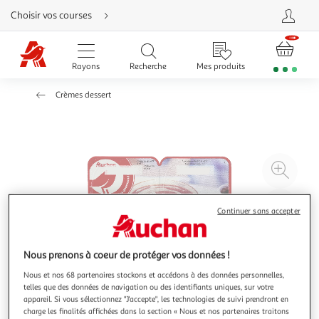
Aller
Choisir vos courses
directement
au
contenu
Aller
directement
Rayons
Recherche
Mes produits
à
la
recherche
Crèmes dessert
Aller
directement
à
la
navigation
Aller
directement
à
Agr
la
rubrique
l'il
besoin
d'aide
à
Réd
Continuer sans accepter
20
l'il
à
Par
100
le
Nous prenons à coeur de protéger vos données !
%
pro
Nous et nos 68 partenaires stockons et accédons à des données personnelles,
telles que des données de navigation ou des identifiants uniques, sur votre
appareil. Si vous sélectionnez "J'accepte", les technologies de suivi prendront en
charge les finalités affichées dans la section « Nous et nos partenaires traitons