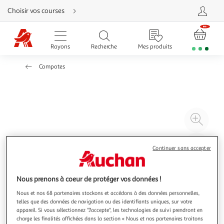
Aller
Choisir vos courses
directement
au
contenu
Aller
directement
Rayons
Recherche
Mes produits
à
la
recherche
Compotes
Aller
directement
à
la
navigation
Aller
directement
à
Agr
la
rubrique
l'il
besoin
d'aide
à
Réd
Continuer sans accepter
20
l'il
à
Par
100
le
Nous prenons à coeur de protéger vos données !
%
pro
Nous et nos 68 partenaires stockons et accédons à des données personnelles,
telles que des données de navigation ou des identifiants uniques, sur votre
appareil. Si vous sélectionnez "J'accepte", les technologies de suivi prendront en
charge les finalités affichées dans la section « Nous et nos partenaires traitons