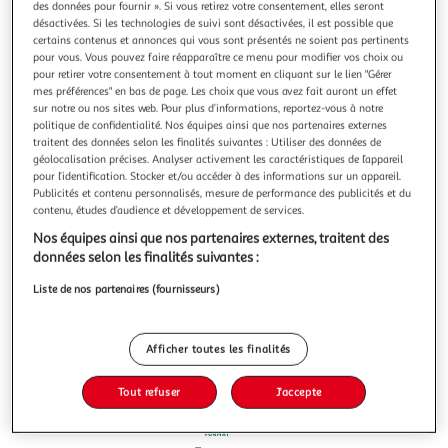
Illustration
Illustration
des données pour fournir ». Si vous retirez votre consentement, elles seront
désactivées. Si les technologies de suivi sont désactivées, il est possible que
précédente
suivante
certains contenus et annonces qui vous sont présentés ne soient pas pertinents
pour vous. Vous pouvez faire réapparaître ce menu pour modifier vos choix ou
pour retirer votre consentement à tout moment en cliquant sur le lien "Gérer
mes préférences" en bas de page. Les choix que vous avez fait auront un effet
4.0
(3)
sur notre ou nos sites web. Pour plus d’informations, reportez-vous à notre
AUCHAN
politique de confidentialité. Nos équipes ainsi que nos partenaires externes
traitent des données selon les finalités suivantes : Utiliser des données de
Coupelles purée de pomme framboise sans sucres
géolocalisation précises. Analyser activement les caractéristiques de l’appareil
ajoutés
pour l’identification. Stocker et/ou accéder à des informations sur un appareil.
Cette gamme de coupelles est conditionnée en France et
Publicités et contenu personnalisés, mesure de performance des publicités et du
fabriquée à partir de Pommes Origine France
contenu, études d’audience et développement de services.
En savoir +
Nos équipes ainsi que nos partenaires externes, traitent des
4x100g
données selon les finalités suivantes :
Vous voulez connaître le prix de ce produit ?
Liste de nos partenaires (fournisseurs)
Afficher le prix
Afficher toutes les finalités
Tout refuser
J'accepte