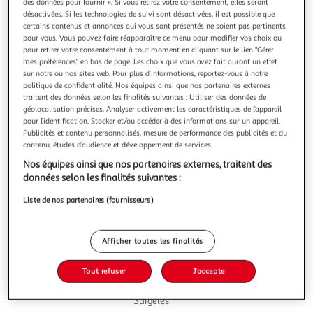
Illustration
Illustration
des données pour fournir ». Si vous retirez votre consentement, elles seront
désactivées. Si les technologies de suivi sont désactivées, il est possible que
précédente
suivante
certains contenus et annonces qui vous sont présentés ne soient pas pertinents
pour vous. Vous pouvez faire réapparaître ce menu pour modifier vos choix ou
pour retirer votre consentement à tout moment en cliquant sur le lien "Gérer
mes préférences" en bas de page. Les choix que vous avez fait auront un effet
4.6
(16)
sur notre ou nos sites web. Pour plus d’informations, reportez-vous à notre
AUCHAN
politique de confidentialité. Nos équipes ainsi que nos partenaires externes
traitent des données selon les finalités suivantes : Utiliser des données de
Cônes glacés chocolat
géolocalisation précises. Analyser activement les caractéristiques de l’appareil
Le cône chocolat, une délicieuse escapade gourmande avec
pour l’identification. Stocker et/ou accéder à des informations sur un appareil.
une coque croustillante au chocolat pour une expérience
Publicités et contenu personnalisés, mesure de performance des publicités et du
glacée intense et savoureuse
En savoir +
contenu, études d’audience et développement de services.
450g
6 pièces
Nos équipes ainsi que nos partenaires externes, traitent des
données selon les finalités suivantes :
Vous voulez connaître le prix de ce produit ?
Liste de nos partenaires (fournisseurs)
Afficher le prix
Afficher toutes les finalités
Tout refuser
J'accepte
Surgelés