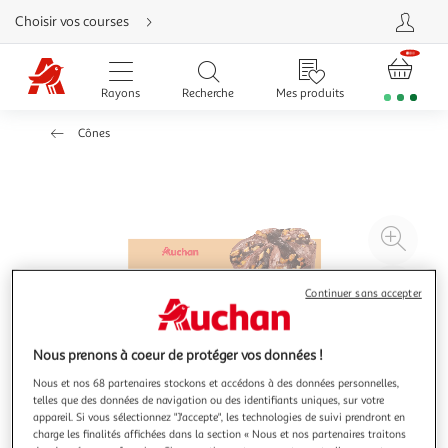
Aller
Choisir vos courses
directement
au
contenu
Aller
directement
Rayons
Recherche
Mes produits
à
la
recherche
Cônes
Aller
directement
à
la
navigation
Aller
directement
à
Agr
la
rubrique
l'il
besoin
d'aide
à
Réd
Continuer sans accepter
20
l'il
à
Par
Nous prenons à coeur de protéger vos données !
100
le
%
pro
Nous et nos 68 partenaires stockons et accédons à des données personnelles,
telles que des données de navigation ou des identifiants uniques, sur votre
appareil. Si vous sélectionnez "J'accepte", les technologies de suivi prendront en
charge les finalités affichées dans la section « Nous et nos partenaires traitons