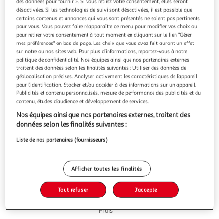
Illustration
Illustration
des données pour fournir ». Si vous retirez votre consentement, elles seront
désactivées. Si les technologies de suivi sont désactivées, il est possible que
précédente
suivante
certains contenus et annonces qui vous sont présentés ne soient pas pertinents
pour vous. Vous pouvez faire réapparaître ce menu pour modifier vos choix ou
pour retirer votre consentement à tout moment en cliquant sur le lien "Gérer
mes préférences" en bas de page. Les choix que vous avez fait auront un effet
3.6
(5)
sur notre ou nos sites web. Pour plus d’informations, reportez-vous à notre
AUCHAN COLLECTION
politique de confidentialité. Nos équipes ainsi que nos partenaires externes
traitent des données selon les finalités suivantes : Utiliser des données de
Mousse au chocolat au lait
géolocalisation précises. Analyser activement les caractéristiques de l’appareil
Mousse au chocolat composée d’ingrédients traditionnels
pour l’identification. Stocker et/ou accéder à des informations sur un appareil.
et typique d’une mousse au chocolat aux œufs maison !
Publicités et contenu personnalisés, mesure de performance des publicités et du
Son goût rond provient d'une association équilibrée de
En savoir +
contenu, études d’audience et développement de services.
chocolat au lait et de crème ,Le tout mis en valeur par une
2x90g
Nos équipes ainsi que nos partenaires externes, traitent des
pointe de sel.
données selon les finalités suivantes :
Vous voulez connaître le prix de ce produit ?
Liste de nos partenaires (fournisseurs)
Afficher le prix
Afficher toutes les finalités
Tout refuser
J'accepte
Frais