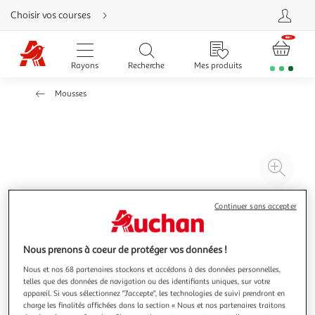
Aller
Choisir vos courses
directement
au
contenu
Aller
directement
Rayons
Recherche
Mes produits
à
la
recherche
Mousses
Aller
directement
à
la
navigation
Aller
directement
à
Agr
la
rubrique
l'il
besoin
d'aide
à
Réd
Continuer sans accepter
20
l'il
à
Par
Nous prenons à coeur de protéger vos données !
100
le
%
pro
Nous et nos 68 partenaires stockons et accédons à des données personnelles,
telles que des données de navigation ou des identifiants uniques, sur votre
appareil. Si vous sélectionnez "J'accepte", les technologies de suivi prendront en
charge les finalités affichées dans la section « Nous et nos partenaires traitons