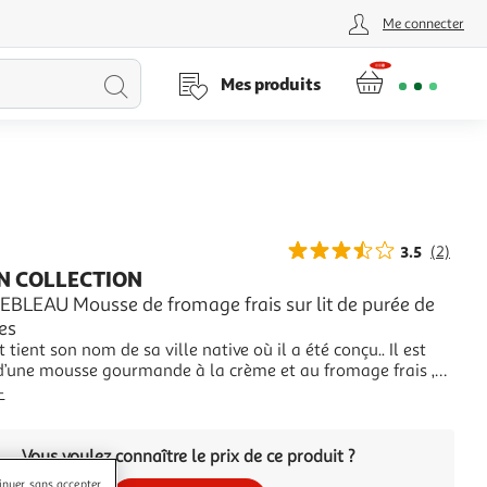
Me connecter
Lancer
Mes produits
la
recherche
3.5
(2)
N COLLECTION
BLEAU Mousse de fromage frais sur lit de purée de
es
t tient son nom de sa ville native où il a été conçu.. Il est
’une mousse gourmande à la crème et au fromage frais ,
arationacidulée à base de purée lisse de framboises."
+
Vous voulez connaître le prix de ce produit ?
inuer sans accepter