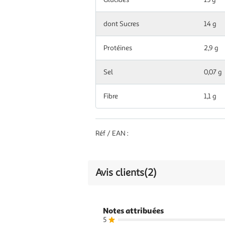
Matières
11 g
grasses
dont Sucres
14 g
dont Acides
Protéines
7,1 g
2,9 g
gras saturés
Sel
0,07 g
Glucides
17 g
Fibre
1,1 g
dont Sucres
16 g
Protéines
3,2 g
Réf / EAN :
0,08
Sel
g
Avis clients
(2)
Fibre
1,2 g
Notes attribuées
5