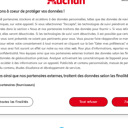
ns à coeur de protéger vos données !
8 partenaires stockons et accédons à des données personnelles, telles que des données de nav
niques, sur votre appareil. Si vous sélectionnez "J'accepte", les technologies de suivi prendront e
chées dans la section « Nous et nos partenaires traitons des données pour fournir ». Si vous retir
 elles seront désactivées. Si les technologies de suivi sont désactivées, il est possible que cer
vous sont présentés ne soient pas pertinents pour vous. Vous pouvez faire réapparaître ce me
pour retirer votre consentement à tout moment en cliquant sur le lien "Gérer mes préférences" 
 vous avez fait auront un effet sur notre ou nos sites web. Pour plus d’informations, reportez-v
confidentialité. Nos équipes ainsi que nos partenaires externes traitent des données selon les fi
 données de géolocalisation précises. Analyser activement les caractéristiques de l’appareil pour 
 accéder à des informations sur un appareil. Publicités et contenu personnalisés, mesure de p
 du contenu, études d’audience et développement de services.
s ainsi que nos partenaires externes, traitent des données selon les finalité
partenaires (fournisseurs)
toutes les finalités
Tout refuser
J'