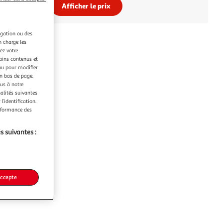
Afficher le prix
igation ou des
n charge les
ez votre
tains contenus et
nu pour modifier
en bas de page.
ous à notre
nalités suivantes
l’identification.
erformance des
s suivantes :
accepte