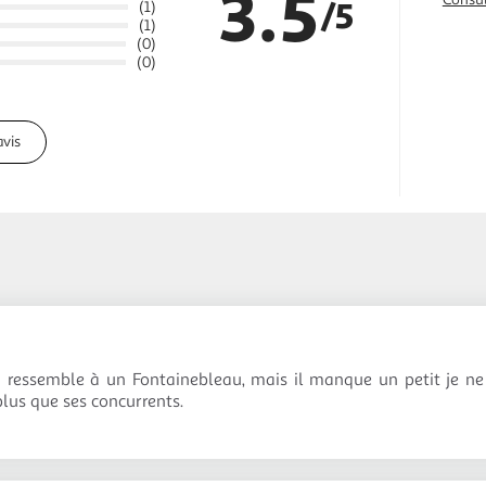
3.5
/5
(1)
(1)
(0)
(0)
avis
 ressemble à un Fontainebleau, mais il manque un petit je ne s
plus que ses concurrents.