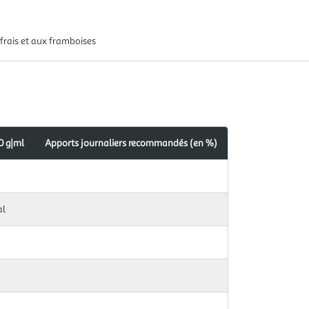
frais et aux framboises
0 g|ml
Apports journaliers recommandés (en %)
s
dés
al