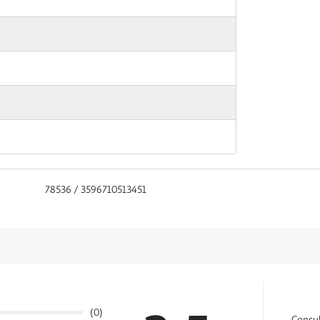
78536 / 3596710513451
(0)
Consul