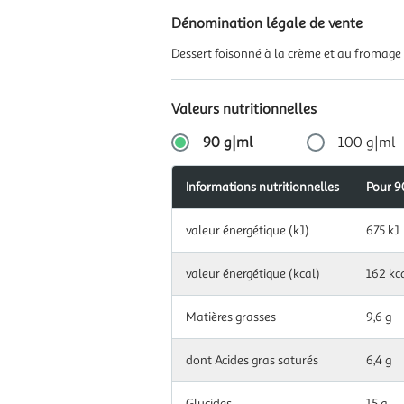
Dénomination légale de vente
Dessert foisonné à la crème et au fromage 
Valeurs nutritionnelles
90 g|ml
100 g|ml
Informations nutritionnelles
Apports
Pour 9
Pour
Informations
journalier
100
Information
nutritionnelles
recomman
g|ml
valeur énergétique (kJ)
675 kJ
nutritionnelles
(en %)
pour
90
Information
valeur énergétique (kcal)
162 kc
valeur
g|ml
nutritionnelles
751
énergétique
pour
kJ
(kJ)
100
Matières grasses
9,6 g
g|ml
valeur
180
dont Acides gras saturés
6,4 g
énergétique
kcal
(kcal)
Glucides
15 g