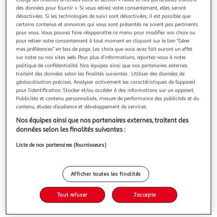
Illustration
Illustration
des données pour fournir ». Si vous retirez votre consentement, elles seront
précédente
suivante
désactivées. Si les technologies de suivi sont désactivées, il est possible que
certains contenus et annonces qui vous sont présentés ne soient pas pertinents
pour vous. Vous pouvez faire réapparaître ce menu pour modifier vos choix ou
pour retirer votre consentement à tout moment en cliquant sur le lien "Gérer
3.5
(2)
mes préférences" en bas de page. Les choix que vous avez fait auront un effet
sur notre ou nos sites web. Pour plus d’informations, reportez-vous à notre
AUCHAN
politique de confidentialité. Nos équipes ainsi que nos partenaires externes
Cocktail apéritif en bocal
traitent des données selon les finalités suivantes : Utiliser des données de
...
géolocalisation précises. Analyser activement les caractéristiques de l’appareil
En savoir +
pour l’identification. Stocker et/ou accéder à des informations sur un appareil.
Publicités et contenu personnalisés, mesure de performance des publicités et du
240g
contenu, études d’audience et développement de services.
Vous voulez connaître le prix de ce produit ?
Nos équipes ainsi que nos partenaires externes, traitent des
données selon les finalités suivantes :
Afficher le prix
Liste de nos partenaires (fournisseurs)
Afficher toutes les finalités
Tout refuser
J'accepte
Format