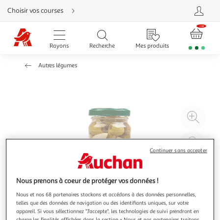
Aller
Choisir vos courses
directement
au
contenu
Aller
directement
Rayons
Recherche
Mes produits
à
la
recherche
Autres légumes
Aller
directement
à
la
navigation
Aller
directement
à
Agr
la
rubrique
l'il
besoin
d'aide
à
Réd
20
l'il
Continuer sans accepter
à
Par
100
le
Nous prenons à coeur de protéger vos données !
%
pro
Nous et nos 68 partenaires stockons et accédons à des données personnelles,
telles que des données de navigation ou des identifiants uniques, sur votre
appareil. Si vous sélectionnez "J'accepte", les technologies de suivi prendront en
charge les finalités affichées dans la section « Nous et nos partenaires traitons