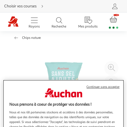
Aller
Choisir vos courses
directement
au
contenu
Aller
directement
Rayons
Recherche
Mes produits
à
la
recherche
Chips nature
Aller
directement
à
la
navigation
Aller
directement
à
Agr
la
rubrique
l'il
besoin
d'aide
à
Réd
20
l'il
Continuer sans accepter
à
Par
100
le
Nous prenons à coeur de protéger vos données !
%
pro
Nous et nos 68 partenaires stockons et accédons à des données personnelles,
telles que des données de navigation ou des identifiants uniques, sur votre
appareil. Si vous sélectionnez "J'accepte", les technologies de suivi prendront en
charge les finalités affichées dans la section « Nous et nos partenaires traitons