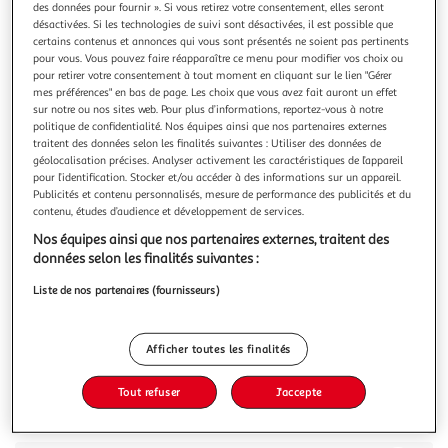
des données pour fournir ». Si vous retirez votre consentement, elles seront
désactivées. Si les technologies de suivi sont désactivées, il est possible que
certains contenus et annonces qui vous sont présentés ne soient pas pertinents
pour vous. Vous pouvez faire réapparaître ce menu pour modifier vos choix ou
pour retirer votre consentement à tout moment en cliquant sur le lien "Gérer
mes préférences" en bas de page. Les choix que vous avez fait auront un effet
3.9
(34)
sur notre ou nos sites web. Pour plus d’informations, reportez-vous à notre
AUCHAN
politique de confidentialité. Nos équipes ainsi que nos partenaires externes
traitent des données selon les finalités suivantes : Utiliser des données de
Cerneaux de noix
géolocalisation précises. Analyser activement les caractéristiques de l’appareil
En raison de sa taille, ce produit ne doit pas être
pour l’identification. Stocker et/ou accéder à des informations sur un appareil.
consommé par des enfants de moins de 3 ans.
Publicités et contenu personnalisés, mesure de performance des publicités et du
En savoir +
contenu, études d’audience et développement de services.
200g
Nos équipes ainsi que nos partenaires externes, traitent des
données selon les finalités suivantes :
Vous voulez connaître le prix de ce produit ?
Liste de nos partenaires (fournisseurs)
Afficher le prix
Afficher toutes les finalités
Tout refuser
J'accepte
Description