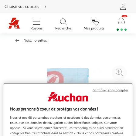
Aller
Choisir vos courses
directement
au
contenu
Aller
directement
Rayons
Recherche
Mes produits
à
la
recherche
Noix, noisettes
Aller
directement
à
la
navigation
Aller
directement
à
Agr
la
rubrique
l'il
besoin
d'aide
à
Réd
Continuer sans accepter
20
l'il
à
Par
100
le
Nous prenons à coeur de protéger vos données !
%
pro
Nous et nos 68 partenaires stockons et accédons à des données personnelles,
telles que des données de navigation ou des identifiants uniques, sur votre
appareil. Si vous sélectionnez "J'accepte", les technologies de suivi prendront en
charge les finalités affichées dans la section « Nous et nos partenaires traitons