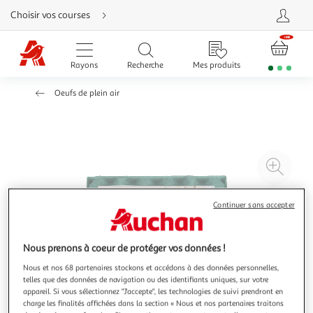
Aller
Choisir vos courses
directement
au
contenu
Aller
directement
Rayons
Recherche
Mes produits
à
la
recherche
Oeufs de plein air
Aller
directement
à
la
navigation
Aller
directement
à
Agr
la
rubrique
l'il
besoin
d'aide
à
Réd
Continuer sans accepter
20
l'il
à
Par
Nous prenons à coeur de protéger vos données !
100
le
%
pro
Nous et nos 68 partenaires stockons et accédons à des données personnelles,
telles que des données de navigation ou des identifiants uniques, sur votre
appareil. Si vous sélectionnez "J'accepte", les technologies de suivi prendront en
charge les finalités affichées dans la section « Nous et nos partenaires traitons