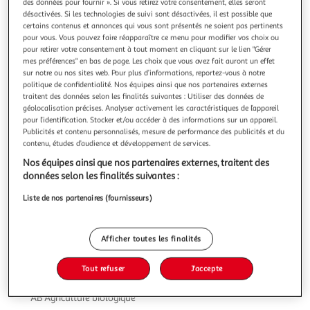
Illustration
Illustration
des données pour fournir ». Si vous retirez votre consentement, elles seront
désactivées. Si les technologies de suivi sont désactivées, il est possible que
précédente
suivante
certains contenus et annonces qui vous sont présentés ne soient pas pertinents
pour vous. Vous pouvez faire réapparaître ce menu pour modifier vos choix ou
pour retirer votre consentement à tout moment en cliquant sur le lien "Gérer
mes préférences" en bas de page. Les choix que vous avez fait auront un effet
5.0
(2)
sur notre ou nos sites web. Pour plus d’informations, reportez-vous à notre
AUCHAN BIO
politique de confidentialité. Nos équipes ainsi que nos partenaires externes
traitent des données selon les finalités suivantes : Utiliser des données de
Oeufs de poules élevées en plein air bio
géolocalisation précises. Analyser activement les caractéristiques de l’appareil
Craquez pour ces 24 œufs Auchan Bio, pondus par des
pour l’identification. Stocker et/ou accéder à des informations sur un appareil.
poules élevées en plein air en France. Ce format généreux
Publicités et contenu personnalisés, mesure de performance des publicités et du
est le complice idéal de vos pâtisseries maison ou d'une
En savoir +
contenu, études d’audience et développement de services.
omelette improvisée. Un vrai concentré de nature dans
24 pièces
Nos équipes ainsi que nos partenaires externes, traitent des
votre cuisine.
données selon les finalités suivantes :
Vous voulez connaître le prix de ce produit ?
Liste de nos partenaires (fournisseurs)
Afficher le prix
Afficher toutes les finalités
Tout refuser
J'accepte
Eurofeuille - Bio européen
AB Agriculture biologique