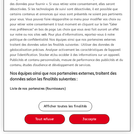
Illustration
Illustration
des données pour fournir ». Si vous retirez votre consentement, elles seront
précédente
suivante
désactivées. Si les technologies de suivi sont désactivées, il est possible que
certains contenus et annonces qui vous sont présentés ne soient pas pertinents
pour vous. Vous pouvez faire réapparaître ce menu pour modifier vos choix ou
pour retirer votre consentement à tout moment en cliquant sur le lien "Gérer
mes préférences" en bas de page. Les choix que vous avez fait auront un effet
4.3
(7)
sur notre ou nos sites web. Pour plus d’informations, reportez-vous à notre
AUCHAN BIO
politique de confidentialité. Nos équipes ainsi que nos partenaires externes
Mélange de fruits rouges entiers
traitent des données selon les finalités suivantes : Utiliser des données de
géolocalisation précises. Analyser activement les caractéristiques de l’appareil
On vous donne le meilleur !. Ces fruits rouges ont été
pour l’identification. Stocker et/ou accéder à des informations sur un appareil.
récoltés à maturité puis triés à la main pour vous offrir le
Publicités et contenu personnalisés, mesure de performance des publicités et du
meilleur !. On vous en donne plus !. Utilisez ce mélange
En savoir +
contenu, études d’audience et développement de services.
légèrement acidulé dans la préparation de vos tartes,
450g
smoothies, et yaourts glacés
Nos équipes ainsi que nos partenaires externes, traitent des
données selon les finalités suivantes :
Vous voulez connaître le prix de ce produit ?
Liste de nos partenaires (fournisseurs)
Afficher le prix
Afficher toutes les finalités
Tout refuser
J'accepte
Eurofeuille - Bio européen
Surgelés