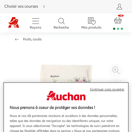
Aller
Choisir vos courses
directement
au
contenu
Aller
directement
Rayons
Recherche
Mes produits
à
la
recherche
Fruits, coulis
Aller
directement
à
la
navigation
Aller
directement
à
Agr
la
rubrique
l'il
besoin
d'aide
à
Réd
Continuer sans accepter
20
l'il
à
Par
100
le
Nous prenons à coeur de protéger vos données !
%
pro
Nous et nos 68 partenaires stockons et accédons à des données personnelles,
telles que des données de navigation ou des identifiants uniques, sur votre
appareil. Si vous sélectionnez "J'accepte", les technologies de suivi prendront en
charge les finalités affichées dans la section « Nous et nos partenaires traitons