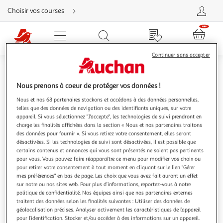
Aller
Choisir vos courses
directement
au
contenu
Aller
directement
Rayons
Recherche
Mes produits
à
la
Continuer sans accepter
recherche
Boissons, laits coco, noisette, avoine
Aller
directement
à
Nous prenons à coeur de protéger vos données !
la
navigation
Aller
Nous et nos 68 partenaires stockons et accédons à des données personnelles,
directement
telles que des données de navigation ou des identifiants uniques, sur votre
à
Agr
appareil. Si vous sélectionnez "J'accepte", les technologies de suivi prendront en
la
rubrique
charge les finalités affichées dans la section « Nous et nos partenaires traitons
l'il
besoin
des données pour fournir ». Si vous retirez votre consentement, elles seront
d'aide
à
Réd
désactivées. Si les technologies de suivi sont désactivées, il est possible que
certains contenus et annonces qui vous sont présentés ne soient pas pertinents
20
l'il
pour vous. Vous pouvez faire réapparaître ce menu pour modifier vos choix ou
à
Par
pour retirer votre consentement à tout moment en cliquant sur le lien "Gérer
mes préférences" en bas de page. Les choix que vous avez fait auront un effet
100
le
sur notre ou nos sites web. Pour plus d’informations, reportez-vous à notre
%
pro
politique de confidentialité. Nos équipes ainsi que nos partenaires externes
traitent des données selon les finalités suivantes : Utiliser des données de
géolocalisation précises. Analyser activement les caractéristiques de l’appareil
pour l’identification. Stocker et/ou accéder à des informations sur un appareil.