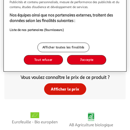
Illustration
Illustration
Publicités et contenu personnalisés, mesure de performance des publicités et du
précédente
suivante
contenu, études d’audience et développement de services.
Nos équipes ainsi que nos partenaires externes, traitent des
données selon les finalités suivantes :
4.6
(8)
Liste de nos partenaires (fournisseurs)
AUCHAN BIO
Boisson épeautre
Afficher toutes les finalités
Une boisson végétale est idéale pour cuisiner sans produits
d’origine animale, varier les plaisirs et vous désaltérer avec
gourmandise.Alterner chaque lait végétal pour diversifier
En savoir +
Tout refuser
J'accepte
son apport nutritionnel.
1l
Vous voulez connaître le prix de ce produit ?
Afficher le prix
Eurofeuille - Bio européen
AB Agriculture biologique